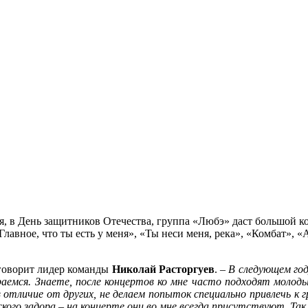
, в День защитников Отечества, группа «Любэ» даст большой кон
лавное, что ты есть у меня», «Ты неси меня, река», «Комбат», «
говорит лидер команды
Николай Расторгуев
. –
В следующем го
ираемся. Знаете, после концертов ко мне часто подходят молод
в отличие от других, не делаем попыток специально привлечь к 
кого задора – на концерте они во мне всегда присутствуют. Так 