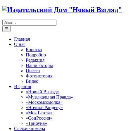
☰
Главная
О нас
Коротко
Подробно
Редакция
Наши авторы
Пресса
Фотоистория
Видео
Издания
«Новый Взгляд»
«Музыкальная Правда»
«Москомсомолка»
«Ночное Рандеву»
«Моя Газета»
«СоцРоссия»
«Трибуна»
Свежие номера