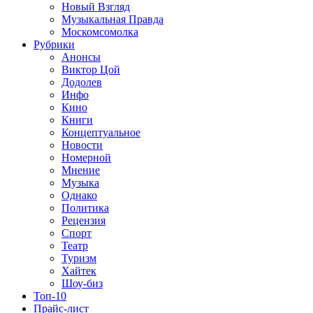
Новый Взгляд
Музыкальная Правда
Москомсомолка
Рубрики
Анонсы
Виктор Цой
Додолев
Инфо
Кино
Книги
Концептуальное
Новости
Номерной
Мнение
Музыка
Однако
Политика
Рецензия
Спорт
Театр
Туризм
Хайтек
Шоу-биз
Топ-10
Прайс-лист