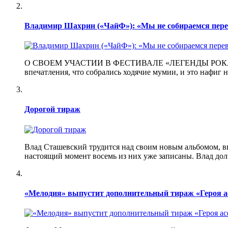
Владимир Шахрин («ЧайФ»): «Мы не собираемся пере
О СВОЕМ УЧАСТИИ В ФЕСТИВАЛЕ «ЛЕГЕНДЫ РОКА» — В то
впечатления, что собрались ходячие мумии, и это нафиг 
Дорогой тираж
Влад Сташевский трудится над своим новым альбомом, вы
настоящий момент восемь из них уже записаны. Влад дол
«Мелодия» выпустит дополнительный тираж «Героя а