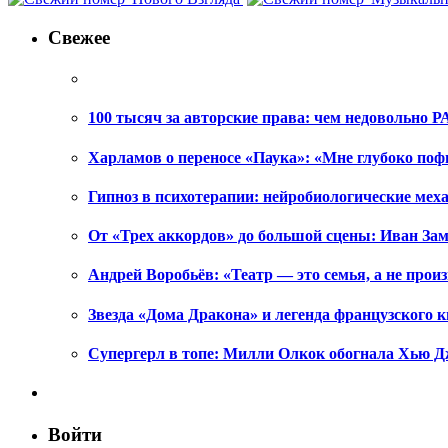
Свежее
100 тысяч за авторские права: чем недовольно РА
Харламов о переносе «Паука»: «Мне глубоко поф
Гипноз в психотерапии: нейробиологические ме
От «Трех аккордов» до большой сцены: Иван Зам
Андрей Воробьёв: «Театр — это семья, а не произ
Звезда «Дома Дракона» и легенда французского к
Супергерл в топе: Милли Олкок обогнала Хью Д
Войти