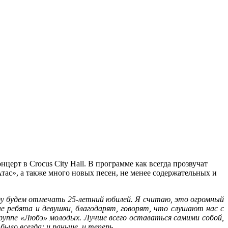
церт в Crocus City Hall. В программе как всегда прозвучат
Атас», а также много новых песен, не менее содержательных и
ду будем отмечать 25-летний юбилей. Я считаю, это огромный
ые ребята и девушки, благодарят, говорят, что слушают нас с
группе «Любэ» молодых. Лучше всего оставаться самими собой,
было всегда: и раньше, и теперь.