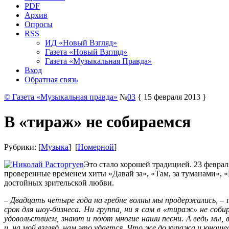
PDF
Архив
Опросы
RSS
ИД «Новый Взгляд»
Газета «Новый Взгляд»
Газета «Музыкальная Правда»
Вход
Обратная связь
© Газета «Музыкальная правда»
№
03
{ 15 февраля 2013 }
В «тираж» не собираемся
Рубрики: [
Музыка
] [
Номерной
]
Это стало хорошей традицией. 23 февраля
проверенные временем хиты «Давай за», «Там, за туманами», «Г
достойных зрительской любви.
–
Двадцать четыре года на гребне волны мы продержались,
– 
срок для шоу-бизнеса. Ни группа, ни я сам в «тираж» не соб
удовольствием, знают и поют многие наши песни. А ведь мы, 
и, на мой взгляд, нам это удается. Что же до куража и юношес