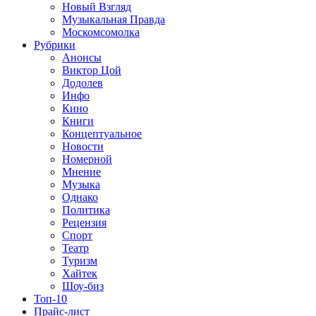
Новый Взгляд
Музыкальная Правда
Москомсомолка
Рубрики
Анонсы
Виктор Цой
Додолев
Инфо
Кино
Книги
Концептуальное
Новости
Номерной
Мнение
Музыка
Однако
Политика
Рецензия
Спорт
Театр
Туризм
Хайтек
Шоу-биз
Топ-10
Прайс-лист