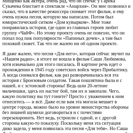
Мищенко как актера, очень рад, что он сейчас у Гарика
Сукачева блистает в спектакле «Анархия». Он мне позвонил и
сказал, что в качестве режиссера снимает этот фильм, и ему
очень нужна песня, которую мы написали. Потом был
юмористический ситком «Дом кувырком». Мне тоже
понравилась история, где один из главных героев любит
группу «ЧайФ». Но этому проекту очень не повезло, что он
попал под пик популярности «Папиных дочек», а там был
похожий сюжет. Так что не жалею ни об одном проекте.
Я даже жалею, что песня «Для него», которая сейчас звучит на
«Нашем радио», в итоге не вошла в фильм Саши Любимова,
хотя изначально для этого писалась. В картине речь идет о
прохождении в 1945 году советских войск через Прибалтику.
А когда снимался фильм, как раз разворачивалась вся эта
история с Бронзовым солдатом. Такая пошлятина была и с
нашей, и с эстонской стороны! Ведь шли 20-летние
мальчишки, здесь их настиг бой, там их и закопали. Чего,
какую политику вы тут гоните? Просто с уважением к ним
отнеситесь — и всё. Даже если вам эта могила мешает в
центре города, можно было на уровне министерства обороны
без лишней шумихи договориться и с почестями
перезахоронить. Нет ведь, устроили с одной, и с другой
стороны какую-то показуху. Поскольку меня эта ситуация
дико задела, у меня появилась эта песня «Для тебя». Но Саша