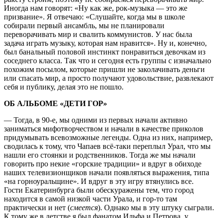
Иногда нам говорят: «Ну как же, рок-музыка — это же
призвание». Я отвечаю: «Слушайте, когда мы в школе
собирали первый ансамбль, мы не планировали
переворачивать мир и свалить коммунистов. У нас была
задача играть музыку, которая нам нравится». Ну и, конечно,
был банальный половой инстинкт понравиться девочкам из
соседнего класса. Так что и сегодня есть группы с изначально
похожим посылом, которые пришли не заколачивать деньги
или спасать мир, а просто получают удовольствие, развлекают
себя и публику, делая это не пошло.
ОБ АЛЬБОМЕ «ДЕТИ ГОР»
— Тогда, в 90-е, мы одними из первых начали активно
заниматься мифотворчеством и начали в качестве приколов
придумывать всевозможные легенды. Одна из них, например,
сводилась к тому, что Чапаев всё-таки переплыл Урал, что мы
нашли его стоянки и родственников. Тогда же мы начали
говорить про некие «горские традиции» и вдруг в обиходе
наших телевизионщиков начали появляться выражения, типа
«на горноуральщине». И вдруг в эту игру втянулись все.
Гости Екатеринбурга были обескуражены тем, что город
находится в самой низкой части Урала, и гор-то там
практически и нет (
смеется
). Однако мы в эту штуку сыграли.
К тому же в детстве я был фанатом Ильфа и Петрова, у