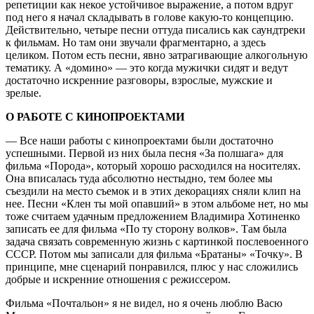
репетиции как некое устойчивое выражение, а потом вдруг
под него я начал складывать в голове какую-то концепцию.
Действительно, четыре песни оттуда писались как саундтреки
к фильмам. Но там они звучали фрагментарно, а здесь
целиком. Потом есть песни, явно затрагивающие алкогольную
тематику. А «домино» — это когда мужички сидят и ведут
достаточно искренние разговоры, взрослые, мужские и
зрелые.
О РАБОТЕ С КИНОПРОЕКТАМИ
— Все наши работы с кинопроектами были достаточно
успешными. Первой из них была песня «За полшага» для
фильма «Порода», который хорошо расходился на носителях.
Она вписалась туда абсолютно нестыдно, тем более мы
съездили на место съемок и в этих декорациях сняли клип на
нее. Песни «Клен ты мой опавший» в этом альбоме нет, но мы
тоже считаем удачным предложением Владимира Хотиненко
записать ее для фильма «По ту сторону волков». Там была
задача связать современную жизнь с картинкой послевоенного
СССР. Потом мы записали для фильма «Братаны» «Точку». В
принципе, мне сценарий понравился, плюс у нас сложились
добрые и искренние отношения с режиссером.
Фильма «Почтальон» я не видел, но я очень люблю Васю