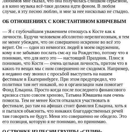
Любимов мне сказал, что она получилась слишком серьезной,
а в кино музыка всё-таки должна идти фоном. В любом
случае, я эту песню люблю, и мне за нее нисколько не стыдно.
ОБ ОТНОШЕНИЯХ С КОНСТАНТИНОМ КИНЧЕВЫМ
— Я с глубочайшим уважением отношусь к Косте как к
личности. Будучи человеком абсолютно нерелигиозным, я тем
не менее убежден, что он совершенно искренне во всё это
верит. Он — один из немногих людей в моем окружении,
кому я не забываю послать смс-ку на Рождество, потому что я
понимаю, что для него это — настоящий Праздник. Плюс я
понимаю, что Костя — очень цельная личность, притом что в
каких-то вещах мы с ним совершенно не сходимся. Например,
я недавно ему звонил с просьбой выступить на нашем
фестивале в Екатеринбурге. При этом предупредил, что
политики там нет никакой, но в организации нам помогает
Фонд Ельцина. Просто когда после последнего финансового
кризиса стало совсем хреново, Татьяна Юмашева нам очень
помогла. Тем не менее Костя отказался участвовать в
фестивале, раз там на афишах стоит фамилия Ельцина, хоть я
и пытался объяснить, что никаких благодарственных речей
там говорить не будут. Меня это совершенно не обидело. Это
его позиция, которую я не понимаю, но принимаю.
О СТРОЧКЕ ИЗ ПЕСНИ ГРУППЫ «СПЛИН»