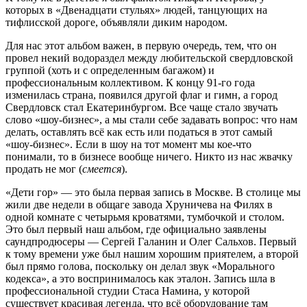
которых в «Двенадцати стульях» людей, танцующих на
тифлисской дороге, объявляли диким народом.
Для нас этот альбом важен, в первую очередь, тем, что он
провел некий водораздел между любительской свердловской
группой (хоть и с определенным багажом) и
профессиональным коллективом. К концу 91-го года
изменилась страна, появился другой флаг и гимн, а город
Свердловск стал Екатеринбургом. Все чаще стало звучать
слово «шоу-бизнес», а мы стали себе задавать вопрос: что нам
делать, оставлять всё как есть или податься в этот самый
«шоу-бизнес». Если в шоу на тот момент мы кое-что
понимали, то в бизнесе вообще ничего. Никто из нас жвачку
продать не мог (
смеется
).
«Дети гор» — это была первая запись в Москве. В столице мы
жили две недели в общаге завода Хруничева на Филях в
одной комнате с четырьмя кроватями, тумбочкой и столом.
Это был первый наш альбом, где официально заявлены
саундпродюсеры — Сергей Галанин и Олег Сальхов. Первый
к тому времени уже был нашим хорошим приятелем, а второй
был прямо голова, поскольку он делал звук «Морального
кодекса», а это воспринималось как эталон. Запись шла в
профессиональной студии Стаса Намина, у которой
существует красивая легенда, что всё оборудование там