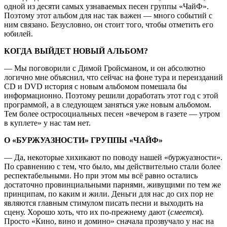
одной из десяти самых узнаваемых песен группы «ЧайФ».
Поэтому этот альбом для нас так важен — много событий с
ним связано. Безусловно, он стоит того, чтобы отметить его
юбилей.
КОГДА ВЫЙДЕТ НОВЫЙ АЛЬБОМ?
— Мы поговорили с Димой Гройсманом, и он абсолютно
логично мне объяснил, что сейчас на фоне тура и переизданий
CD и DVD история с новым альбомом помешала бы
информационно. Поэтому решили доработать этот год с этой
программой, а в следующем заняться уже новым альбомом.
Тем более остросоциальных песен «вечером в газете — утром
в куплете» у нас там нет.
О «БУРЖУАЗНОСТИ» ГРУППЫ «ЧАЙФ»
— Да, некоторые хихикают по поводу нашей «буржуазности».
По сравнению с тем, что было, мы действительно стали более
респектабельными. Но при этом мы всё равно остались
достаточно провинциальными парнями, живущими по тем же
принципам, по каким и жили. Деньги для нас до сих пор не
являются главным стимулом писать песни и выходить на
сцену. Хорошо хоть, что их по-прежнему дают (
смеется
).
Просто «Кино, вино и домино» сначала прозвучало у нас на