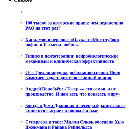
100 тысяч за авторские права: чем недовольно
РАО на этот раз?
Харламов о переносе «Паука»: «Мне глубоко
пофиг, я Бэтмена люблю»
Гипноз в психотерапии: нейробиологические
механизмы и клиническая эффективность
От «Трех аккордов» до большой сцены: Иван
Замотаев задаст зрителю главный вопрос
Андрей Воробьёв: «Театр — это семья, а не
производство. И нам есть что показать миру»
Звезда «Дома Дракона» и легенда французского
кино: кто сыграет в новом фильме
Супергерл в топе: Милли Олкок обогнала Хью
Джекмана и Райана Рейнольдса