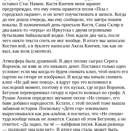
оставил Стас Намин. Костя Кинчев меня заранее
предупреждал, что ему очень нравится песня «Псы с
городских окраин», и он хочет поучаствовать в записи. Когда
до нее дошла очередь, мы ему сообщили, что завтра пишем
вокалы. В назначенный день приехали Костя, Саша Скляр и
два каких-то «перца» из Иркутска с двумя огромными
бутылками байкальской водки. Они ждали два часа, после
чего никто текста спеть не мог вообще. В итоге мы записали
Костин вой, а в буклете написали Акела Кинчев, так как он
выл, как волк (
смеется
).
Атмосфера была душевной. В двух песнях сыграл Серега
Воронов, не взяв за это никаких денег. Поставил только одно
условие: если мы когда-то будем снимать клип, чтоб никто его
партии на гитаре не изображал. И когда мы начали снимать
клип «Не дай мне повод», я вдруг про это вспомнил в
последний момент, поэтому в тех кусках, где играл Воронов,
Бегунов переворачивал гитару и просто возюкал по грифу. А
Рушан Аюпов определил звучание песни «Не спеши», его
баян добавил народности. Кстати, с этой песней тоже вышла
забавная история. Поскольку «Дети гор» изначально
вырисовывался как рок-альбом, я посчитал, что «Не спеши»
туда вообще никак не ложится. Сказал об этом Бегунову, а он
ответил: «Да ладно, ты чё — кайфовая песня. Какая разница
— подходит она или нет». В итоге она стала, может быть,