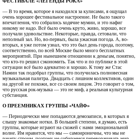
ФЕСТИВАЛЕ «ЛЕГЕНДЫ РОКА»
— В то время, которое я находился за кулисами, я ощущал
очень хорошее фестивальное настроение. Не было такого
впечатления, что собрались ходячие мумии, и это нафиг
никому не надо. Всё было очень круто, живо, хорошо, все
получали удовольствие. Некоторые, правда, сетовали, что
неполный зал. Но, во-первых, была ужасная погода. А, во-
вторых, я уже потом узнал, что это был день города, поэтому,
соответственно, по всей Москве было много бесплатных
мероприятий. При нынешнем отношении к деньгам, понятно,
что кто-то решил сэкономить. Так что и по публике в этой
ситуации всё было адекватно и хорошо. К тому же Стас
Намин так подобрал группы, что получилась полновесная
музыкальная палитра. Двадцать с лишним коллективов, один
на другой не похожи, все со своим лицом. Это говорит о том,
что русская рок-музыка — это не миф, а реальная культурная
субстанция.
О ПРЕЕМНИКАХ ГРУППЫ «ЧАЙФ»
— Периодически мне попадаются демозаписи, в которых я
слышу знакомые нотки. В большей степени, я думаю, есть
группы, которые играют на схожей с нами эмоциональной
волне. Им нравится, что мы — самоироничны, что мы не
ракету строим, поэтому не собираемся переворачивать мир.