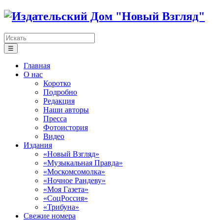
☰
Главная
О нас
Коротко
Подробно
Редакция
Наши авторы
Пресса
Фотоистория
Видео
Издания
«Новый Взгляд»
«Музыкальная Правда»
«Москомсомолка»
«Ночное Рандеву»
«Моя Газета»
«СоцРоссия»
«Трибуна»
Свежие номера