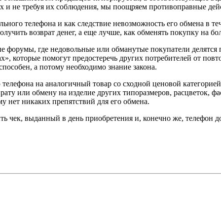
вах и не требуя их соблюдения, мы поощряем противоправные де
ьного телефона и как следствие невозможность его обмена в те
лучить возврат денег, а еще лучше, как обменять покупку на б
е форумы, где недовольные или обманутые покупатели делятся 
х», которые помогут предостеречь других потребителей от повт
 способен, а потому необходимо знание закона.
 телефона на аналогичный товар со сходной ценовой категорией
врату или обмену на изделие других типоразмеров, расцветок, ф
му нет никаких препятствий для его обмена.
ыть чек, выданный в день приобретения и, конечно же, телефон 