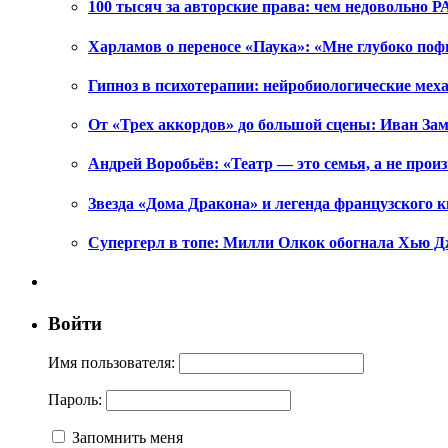
100 тысяч за авторские права: чем недовольно РА
Харламов о переносе «Паука»: «Мне глубоко поф
Гипноз в психотерапии: нейробиологические ме
От «Трех аккордов» до большой сцены: Иван Зам
Андрей Воробьёв: «Театр — это семья, а не произ
Звезда «Дома Дракона» и легенда французского к
Супергерл в топе: Милли Олкок обогнала Хью Д
Войти
Имя пользователя:
Пароль:
Запомнить меня