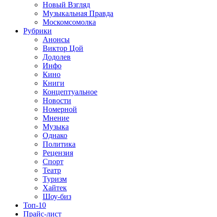
Новый Взгляд
Музыкальная Правда
Москомсомолка
Рубрики
Анонсы
Виктор Цой
Додолев
Инфо
Кино
Книги
Концептуальное
Новости
Номерной
Мнение
Музыка
Однако
Политика
Рецензия
Спорт
Театр
Туризм
Хайтек
Шоу-биз
Топ-10
Прайс-лист