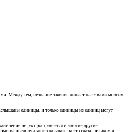
вами. Между тем, незнание законов лишает нас с вами многих
наслышаны единицы, и только единицы из единиц могут
раничение не распространяется и многие другие
омства предпочитают закрывать на это глаза, целиком и