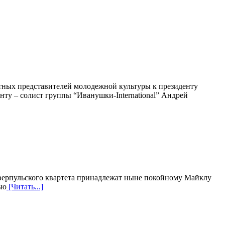
ных представителей молодежной культуры к президенту
нту – солист группы “Иванушки-International” Андрей
ливерпульского квартета принадлежат ныне покойному Майклу
ью
[Читать...]