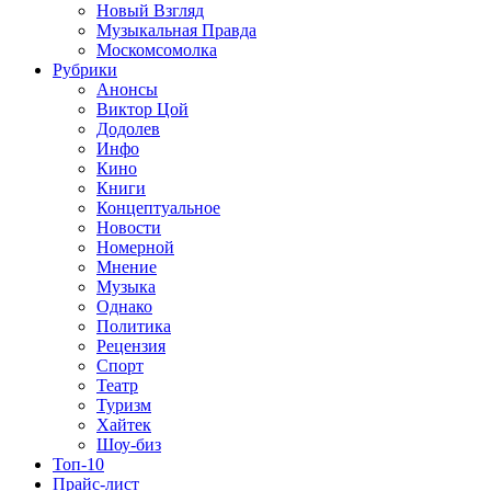
Новый Взгляд
Музыкальная Правда
Москомсомолка
Рубрики
Анонсы
Виктор Цой
Додолев
Инфо
Кино
Книги
Концептуальное
Новости
Номерной
Мнение
Музыка
Однако
Политика
Рецензия
Спорт
Театр
Туризм
Хайтек
Шоу-биз
Топ-10
Прайс-лист