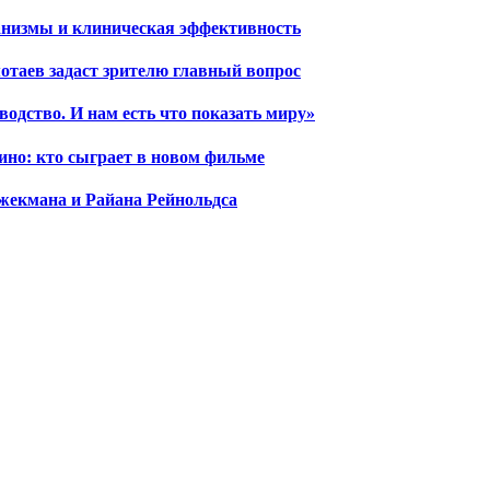
ханизмы и клиническая эффективность
отаев задаст зрителю главный вопрос
водство. И нам есть что показать миру»
ино: кто сыграет в новом фильме
жекмана и Райана Рейнольдса