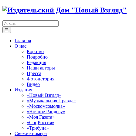
☰
Главная
О нас
Коротко
Подробно
Редакция
Наши авторы
Пресса
Фотоистория
Видео
Издания
«Новый Взгляд»
«Музыкальная Правда»
«Москомсомолка»
«Ночное Рандеву»
«Моя Газета»
«СоцРоссия»
«Трибуна»
Свежие номера