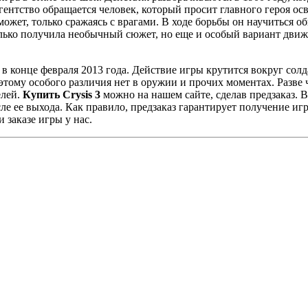
е агентство обращается человек, который просит главного героя 
может, только сражаясь с врагами. В ходе борьбы он научиться о
олько получила необычный сюжет, но еще и особый вариант движк
й в конце февраля 2013 года. Действие игры крутится вокруг сол
этому особого различия нет в оружии и прочих моментах. Разве 
елей.
Купить Crysis 3
можно на нашем сайте, сделав предзаказ. 
осле ее выхода. Как правило, предзаказ гарантирует получение и
 заказе игры у нас.