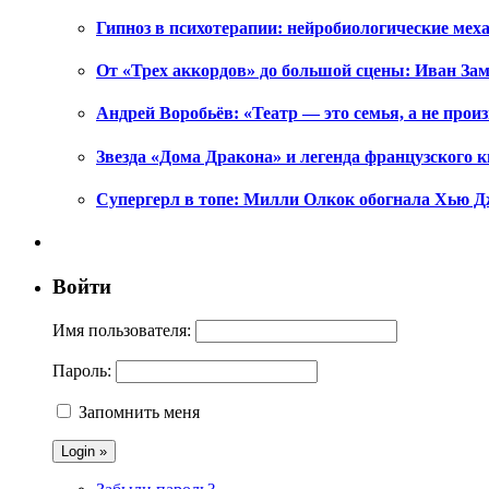
Гипноз в психотерапии: нейробиологические ме
От «Трех аккордов» до большой сцены: Иван Зам
Андрей Воробьёв: «Театр — это семья, а не произ
Звезда «Дома Дракона» и легенда французского к
Супергерл в топе: Милли Олкок обогнала Хью Д
Войти
Имя пользователя:
Пароль:
Запомнить меня