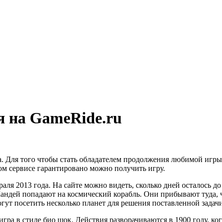
я на GameRide.ru
 Для того чтобы стать обладателем продолжения любимой игры, д
том сервисе гарантировано можно получить игру.
раля 2013 года. На сайте можно видеть, сколько дней осталось до
Мандей попадают на космический корабль. Они прибывают туда, 
гут посетить несколько планет для решения поставленной задачи
то игра в стиле био шок. Действия разворачиваются в 1900 году,