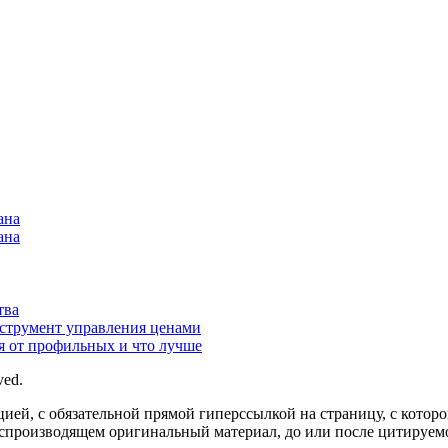
ана
ана
тва
нструмент управления ценами
я от профильных и что лучше
ved.
цией, с обязательной прямой гиперссылкой на страницу, с котор
оспроизводящем оригинальный материал, до или после цитируемо