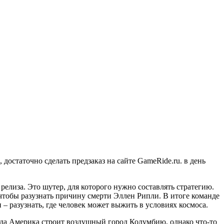
остаточно сделать предзаказ на сайте GameRide.ru. в день
 релиза. Это шутер, для которого нужно составлять стратегию.
чтобы разузнать причину смерти Эллен Рипли. В итоге команде
 – разузнать, где человек может выжить в условиях космоса.
 когда Америка строит воздушный город Колумбию, однако что-то