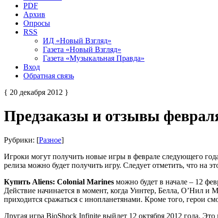
PDF
Архив
Опросы
RSS
ИД «Новый Взгляд»
Газета «Новый Взгляд»
Газета «Музыкальная Правда»
Вход
Обратная связь
{ 20 декабря 2012 }
Предзаказы и отзывы феврал
Рубрики: [
Разное
]
Игроки могут получить новые игры в феврале следующего года.
релиза можно будет получить игру. Следует отметить, что на э
Купить Aliens: Colonial Marines
можно будет в начале – 12 фев
Действие начинается в момент, когда Уинтер, Белла, О’Нил и 
приходится сражаться с инопланетянами. Кроме того, герои смо
Другая игра BioShock Infinite выйдет 12 октября 2012 года. Э