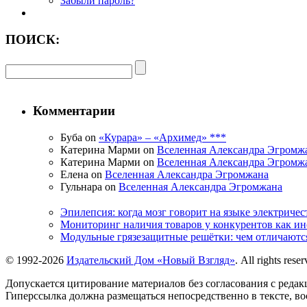
Забыли пароль?
ПОИСК:
Комментарии
Буба on
«Курара» – «Архимед» ***
Катерина Марми on
Вселенная Александра Эгромж
Катерина Марми on
Вселенная Александра Эгромж
Елена on
Вселенная Александра Эгромжана
Гульнара on
Вселенная Александра Эгромжана
Эпилепсия: когда мозг говорит на языке электричес
Мониторинг наличия товаров у конкурентов как и
Модульные грязезащитные решётки: чем отличаютс
© 1992-2026
Издательский Дом «Новый Взгляд»
. All rights reser
Допускается цитирование материалов без согласования с редак
Гиперссылка должна размещаться непосредственно в тексте, в