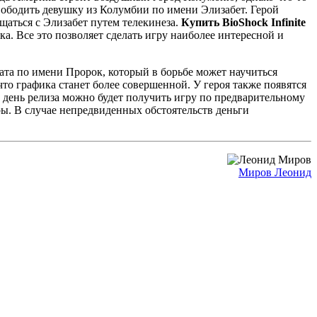
освободить девушку из Колумбии по имени Элизабет. Герой
бщаться с Элизабет путем телекинеза.
Купить BioShock Infinite
а. Все это позволяет сделать игру наиболее интересной и
дата по имени Пророк, который в борьбе может научиться
что графика станет более совершенной. У героя также появятся
В день релиза можно будет получить игру по предварительному
гры. В случае непредвиденных обстоятельств деньги
Миров Леонид