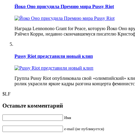
Йоко Оно присудила Премию мира Pussy Riot
Награда Lennonono Grant for Peace, которую Йоко Оно вру
Рэйчел Корри, недавно скончавшемуся писателю Кристо
Pussy Riot представили новый клип
Группа Pussy Riot опубликовала свой «олимпийский» кли
ролик украсили яркие кадры разгона концерта феминистс
$LF
Оставьте комментарий
Имя
e-mail (не публикуется)