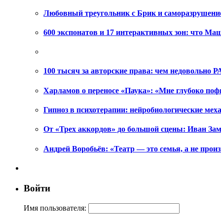
Любовный треугольник с Брик и саморазрушени
600 экспонатов и 17 интерактивных зон: что Ма
100 тысяч за авторские права: чем недовольно РА
Харламов о переносе «Паука»: «Мне глубоко поф
Гипноз в психотерапии: нейробиологические ме
От «Трех аккордов» до большой сцены: Иван Зам
Андрей Воробьёв: «Театр — это семья, а не произ
Войти
Имя пользователя: