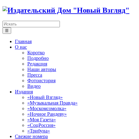
☰
Главная
О нас
Коротко
Подробно
Редакция
Наши авторы
Пресса
Фотоистория
Видео
Издания
«Новый Взгляд»
«Музыкальная Правда»
«Москомсомолка»
«Ночное Рандеву»
«Моя Газета»
«СоцРоссия»
«Трибуна»
Свежие номера