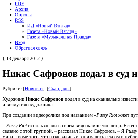
PDF
Архив
Опросы
RSS
ИД «Новый Взгляд»
Газета «Новый Взгляд»
Газета «Музыкальная Правда»
Вход
Обратная связь
{ 13 декабря 2012 }
Никас Сафронов подал в суд н
Рубрики: [
Новости
] [
Скандалы
]
Художник
Никас Сафронов
подал в суд на скандально извест
и возмутило художника.
При создании видеоролика под названием «
Pussy Riot
жжет пут
–
Pussy Riot
использовали в своем видеоклипе мое лицо. Естеств
связано с этой группой, – рассказал Никас Сафронов. – Я
Pussy
мира, кроме того, что раздевались и занимались сексом в публи