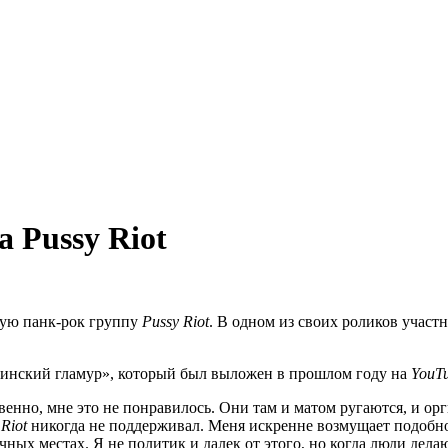
а Pussy Riot
ную панк-рок группу
Pussy
Riot
. В одном из своих роликов учас
инский гламур», который был выложен в прошлом году на
YouT
енно, мне это не понравилось. Они там и матом ругаются, и орги
 Riot
никогда не поддерживал. Меня искренне возмущает подобное
чных местах. Я не политик и далек от этого, но когда люди делаю