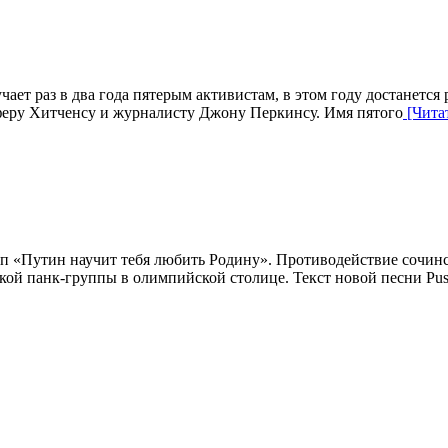
чает раз в два года пятерым активистам, в этом году достанется
феру Хитченсу и журналисту Джону Перкинсу. Имя пятого
[Читат
п «Путин научит тебя любить Родину». Противодействие сочинс
кой панк-группы в олимпийской столице. Текст новой песни Pus