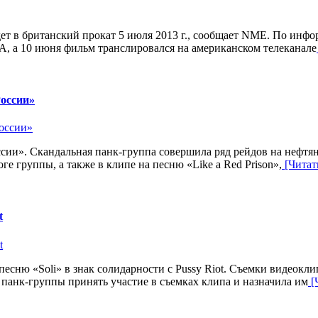
т в британский прокат 5 июля 2013 г., сообщает NME. По информ
, а 10 июня фильм транслировался на американском телеканале
России»
России». Скандальная панк-группа совершила ряд рейдов на не
е группы, а также в клипе на песню «Like a Red Prison»,
[Читать
t
есню «Soli» в знак солидарности с Pussy Riot. Съемки видеокли
панк-группы принять участие в съемках клипа и назначила им
[Ч