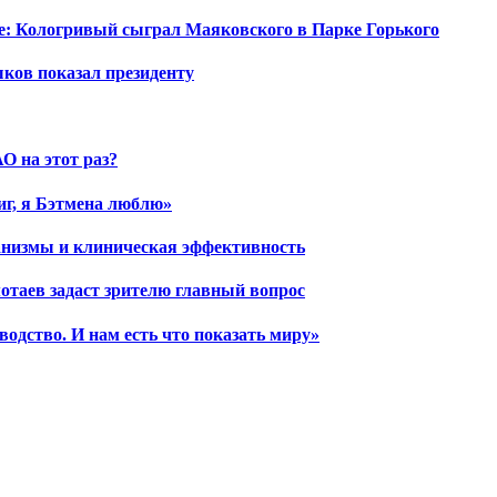
е: Кологривый сыграл Маяковского в Парке Горького
шков показал президенту
О на этот раз?
иг, я Бэтмена люблю»
ханизмы и клиническая эффективность
отаев задаст зрителю главный вопрос
водство. И нам есть что показать миру»