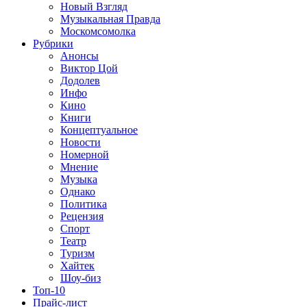
Новый Взгляд
Музыкальная Правда
Москомсомолка
Рубрики
Анонсы
Виктор Цой
Додолев
Инфо
Кино
Книги
Концептуальное
Новости
Номерной
Мнение
Музыка
Однако
Политика
Рецензия
Спорт
Театр
Туризм
Хайтек
Шоу-биз
Топ-10
Прайс-лист