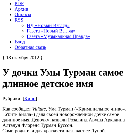
PDF
Архив
Опросы
RSS
ИД «Новый Взгляд»
Газета «Новый Взгляд»
Газета «Музыкальная Правда»
Вход
Обратная связь
{ 18 октября 2012 }
У дочки Умы Турман самое
длинное детское имя
Рубрики: [
Кино
]
Как сообщает
Vulture
, Ума Турман («Криминальное чтиво»,
«Убить Билла») дала своей новорожденной дочке самое
длинное имя. Девочку назвали Розалинд Аруша Аркадина
Алталун Флоренс Турман-Буссон.
Сами родители для краткости называет ее Луной.