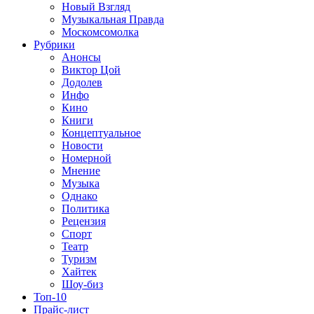
Новый Взгляд
Музыкальная Правда
Москомсомолка
Рубрики
Анонсы
Виктор Цой
Додолев
Инфо
Кино
Книги
Концептуальное
Новости
Номерной
Мнение
Музыка
Однако
Политика
Рецензия
Спорт
Театр
Туризм
Хайтек
Шоу-биз
Топ-10
Прайс-лист