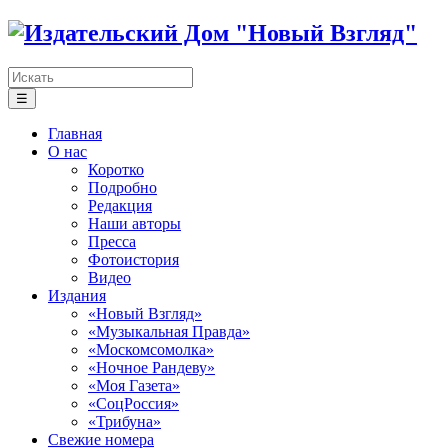
☰
Главная
О нас
Коротко
Подробно
Редакция
Наши авторы
Пресса
Фотоистория
Видео
Издания
«Новый Взгляд»
«Музыкальная Правда»
«Москомсомолка»
«Ночное Рандеву»
«Моя Газета»
«СоцРоссия»
«Трибуна»
Свежие номера