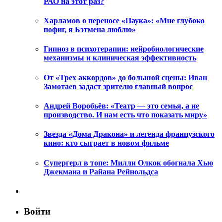
РАО на этот раз?
Харламов о переносе «Паука»: «Мне глубоко
пофиг, я Бэтмена люблю»
Гипноз в психотерапии: нейробиологические
механизмы и клиническая эффективность
От «Трех аккордов» до большой сцены: Иван
Замотаев задаст зрителю главный вопрос
Андрей Воробьёв: «Театр — это семья, а не
производство. И нам есть что показать миру»
Звезда «Дома Дракона» и легенда французского
кино: кто сыграет в новом фильме
Супергерл в топе: Милли Олкок обогнала Хью
Джекмана и Райана Рейнольдса
Войти