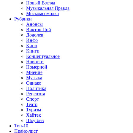
Новый Взгляд
Музыкальная Правда
Москомсомолка
Рубрики
Анонсы
Виктор Цой
Додолев
Инфо
Кино
Книги
Концептуальное
Новости
Номерной
Мнение
Музыка
Однако
Политика
Рецензия
Спорт
Театр
Туризм
Хайтек
Шоу-биз
Топ-10
Прайс-лист