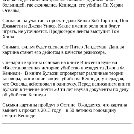
больницей, где скончались Кеннеди, его убийца Ли Харви
Освальд.
Согласие на участие в проекте дали Билли Боб Торнтон, Пол
Джаматти и Джеки Уивер. Какие именно роли они будут
играть, не уточняется. Продюсером ленты выступит Том
Хэнкс.
Снимать фильм будет сценарист Питер Ландесман. Данная
картина станет его дебютом в качестве режиссера.
Сценарий картины основан на книге Винсента Бульози
«Восстановленная история: убийство президента Джона Ф.
Кеннеди». В книге Бульози опровергает различные теории
заговора, возникшие вокруг убийства Кеннеди, утверждая,
что Освальд действовал в одиночку. Перед написанием книги
Бульози в течение почти 20-ти лет изучал документы по делу
об убийстве Кеннеди.
Съемки картины пройдут в Остине. Ожидается, что картина
выйдет в прокат в 2013 году – в 50-летнюю годовщину
смерти Кеннеди.