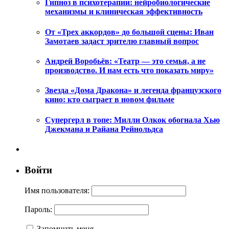
Гипноз в психотерапии: нейробиологические
механизмы и клиническая эффективность
От «Трех аккордов» до большой сцены: Иван
Замотаев задаст зрителю главный вопрос
Андрей Воробьёв: «Театр — это семья, а не
производство. И нам есть что показать миру»
Звезда «Дома Дракона» и легенда французского
кино: кто сыграет в новом фильме
Супергерл в топе: Милли Олкок обогнала Хью
Джекмана и Райана Рейнольдса
Войти
Имя пользователя:
Пароль:
Запомнить меня