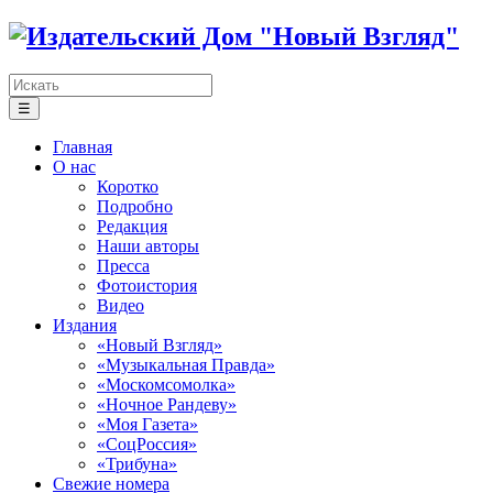
☰
Главная
О нас
Коротко
Подробно
Редакция
Наши авторы
Пресса
Фотоистория
Видео
Издания
«Новый Взгляд»
«Музыкальная Правда»
«Москомсомолка»
«Ночное Рандеву»
«Моя Газета»
«СоцРоссия»
«Трибуна»
Свежие номера