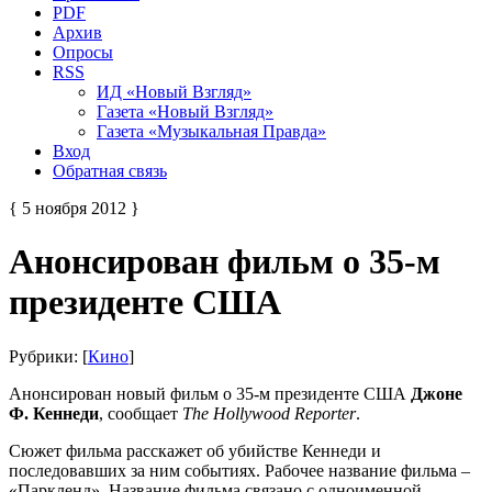
PDF
Архив
Опросы
RSS
ИД «Новый Взгляд»
Газета «Новый Взгляд»
Газета «Музыкальная Правда»
Вход
Обратная связь
{ 5 ноября 2012 }
Анонсирован фильм о 35-м
президенте США
Рубрики: [
Кино
]
Анонсирован новый фильм о 35-м президенте США
Джоне
Ф. Кеннеди
, сообщает
The Hollywood Reporter
.
Сюжет фильма расскажет об убийстве Кеннеди и
последовавших за ним событиях. Рабочее название фильма –
«Паркленд». Название фильма связано с одноименной