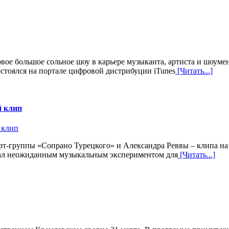
ервое большое сольное шоу в карьере музыканта, артиста и шоум
остоялся на портале цифровой дистрибуции iTunes
[Читать...]
й клип
рт-группы «Сопрано Турецкого» и Александра Реввы – клипа на п
стал неожиданным музыкальным экспериментом для
[Читать...]