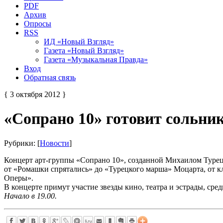
PDF
Архив
Опросы
RSS
ИД «Новый Взгляд»
Газета «Новый Взгляд»
Газета «Музыкальная Правда»
Вход
Обратная связь
{ 3 октября 2012 }
«Сопрано 10» готовит сольни
Рубрики: [
Новости
]
Концерт арт-группы «Сопрано 10», созданной Михаилом Турец
от «Ромашки спрятались» до «Турецкого марша» Моцарта, от к
Оперы».
В концерте примут участие звезды кино, театра и эстрады, ср
Начало в 19.00.