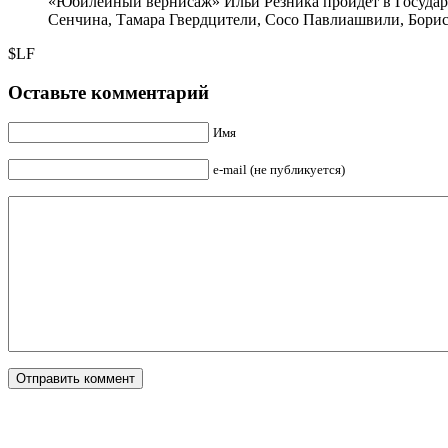
«Юбилейный вернисаж» Ильи Резника пройдет в Государ
Сенчина, Тамара Гвердцители, Сосо Павлиашвили, Борис 
$LF
Оставьте комментарий
Имя
e-mail (не публикуется)