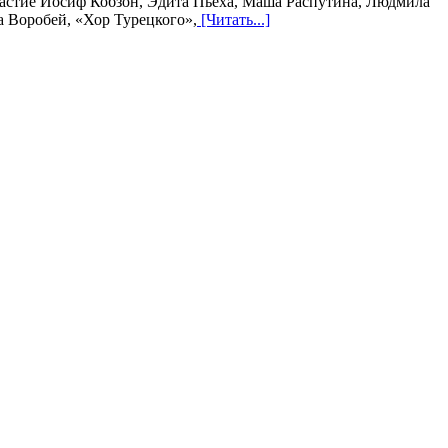
астие Иосиф Кобзон, Эдита Пьеха, Маша Распутина, Людмила
а Воробей, «Хор Турецкого»,
[Читать...]