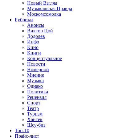
Новый Взгляд
Музыкальная Правда
Москомсомолка
Рубрики
Анонсы
Виктор Цой
Додолев
Инфо
Кино
Книги
Концептуальное
Новости
Номерной
Мнение
Музыка
Однако
Политика
Рецензия
Спорт
Театр
Туризм
Хайтек
Шоу-биз
Топ-10
Прайс-лист