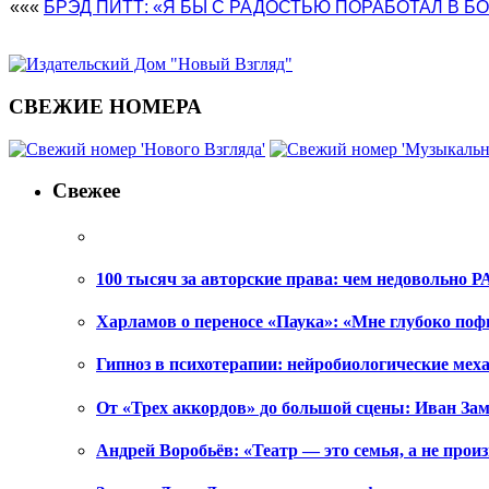
«««
БРЭД ПИТТ: «Я БЫ С РАДОСТЬЮ ПОРАБОТАЛ В Б
СВЕЖИЕ НОМЕРА
Свежее
100 тысяч за авторские права: чем недовольно РА
Харламов о переносе «Паука»: «Мне глубоко поф
Гипноз в психотерапии: нейробиологические ме
От «Трех аккордов» до большой сцены: Иван Зам
Андрей Воробьёв: «Театр — это семья, а не произ