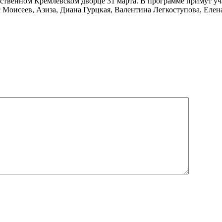
ственном Кремлевском дворце 31 марта. В программе примут уч
Моисеев, Азиза, Диана Гурцкая, Валентина Легкоступова, Елен