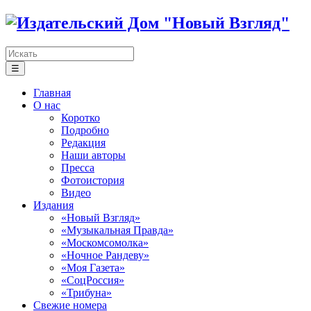
☰
Главная
О нас
Коротко
Подробно
Редакция
Наши авторы
Пресса
Фотоистория
Видео
Издания
«Новый Взгляд»
«Музыкальная Правда»
«Москомсомолка»
«Ночное Рандеву»
«Моя Газета»
«СоцРоссия»
«Трибуна»
Свежие номера