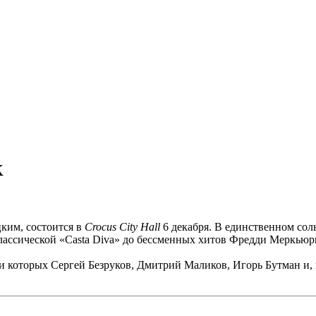
к
ким, состоится в
Crocus City Hall
6 декабря. В единственном сол
лассической «Casta Diva» до бессменных хитов Фредди Меркьюр
еди которых Сергей Безруков, Дмитрий Маликов, Игорь Бутман и,