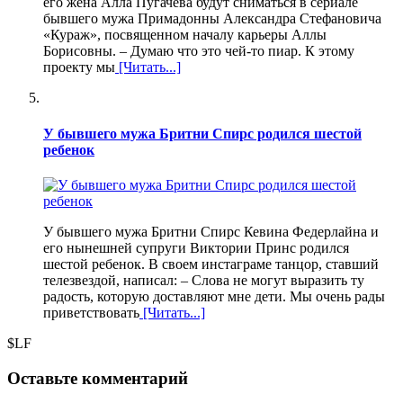
его жена Алла Пугачева будут сниматься в сериале
бывшего мужа Примадонны Александра Стефановича
«Кураж», посвященном началу карьеры Аллы
Борисовны. – Думаю что это чей-то пиар. К этому
проекту мы
[Читать...]
У бывшего мужа Бритни Спирс родился шестой
ребенок
У бывшего мужа Бритни Спирс Кевина Федерлайна и
его нынешней супруги Виктории Принс родился
шестой ребенок. В своем инстаграме танцор, ставший
телезвездой, написал: – Слова не могут выразить ту
радость, которую доставляют мне дети. Мы очень рады
приветствовать
[Читать...]
$LF
Оставьте комментарий