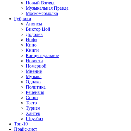
Новый Взгляд
Музыкальная Правда
Москомсомолка
Рубрики
Анонсы
Виктор Цой
Додолев
Инфо
Кино
Книги
Концептуальное
Новости
Номерной
Мнение
Музыка
Однако
Политика
Рецензия
Спорт
Театр
Туризм
Хайтек
Шоу-биз
Топ-10
Прайс-лист