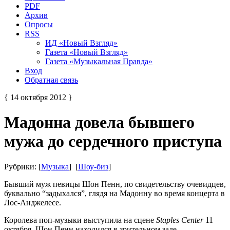
PDF
Архив
Опросы
RSS
ИД «Новый Взгляд»
Газета «Новый Взгляд»
Газета «Музыкальная Правда»
Вход
Обратная связь
{ 14 октября 2012 }
Мадонна довела бывшего
мужа до сердечного приступа
Рубрики: [
Музыка
] [
Шоу-биз
]
Бывший муж певицы Шон Пенн, по свидетельству очевидцев,
буквально “задыхался”, глядя на Мадонну во время концерта в
Лос-Анджелесе.
Королева поп-музыки выступила на сцене
Staples Center
11
октября. Шон Пенн находился в зрительном зале.