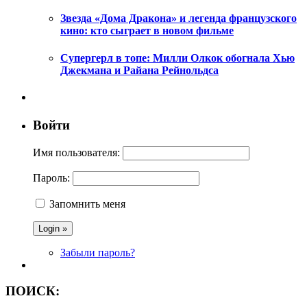
Звезда «Дома Дракона» и легенда французского
кино: кто сыграет в новом фильме
Супергерл в топе: Милли Олкок обогнала Хью
Джекмана и Райана Рейнольдса
Войти
Имя пользователя:
Пароль:
Запомнить меня
Забыли пароль?
ПОИСК: