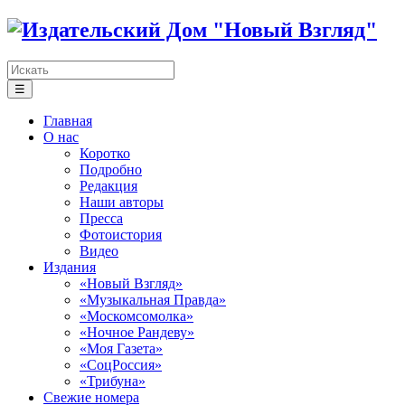
☰
Главная
О нас
Коротко
Подробно
Редакция
Наши авторы
Пресса
Фотоистория
Видео
Издания
«Новый Взгляд»
«Музыкальная Правда»
«Москомсомолка»
«Ночное Рандеву»
«Моя Газета»
«СоцРоссия»
«Трибуна»
Свежие номера