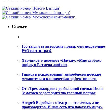
Свежее
100 тысяч за авторские права: чем недовольно
РАО на этот раз?
Харламов о переносе «Паука»: «Мне глубоко
пофиг, я Бэтмена люблю»
Гипноз в психотерапии: нейробиологические
механизмы и клиническая эффективность
От «Трех аккордов» до большой сцены: Иван
Замотаев задаст зрителю главный вопрос
Андрей Воробьёв: «Театр — это семья, а не
производство. И нам есть что показать миру»