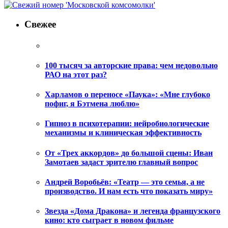
Свежее
100 тысяч за авторские права: чем недовольно
РАО на этот раз?
Харламов о переносе «Паука»: «Мне глубоко
пофиг, я Бэтмена люблю»
Гипноз в психотерапии: нейробиологические
механизмы и клиническая эффективность
От «Трех аккордов» до большой сцены: Иван
Замотаев задаст зрителю главный вопрос
Андрей Воробьёв: «Театр — это семья, а не
производство. И нам есть что показать миру»
Звезда «Дома Дракона» и легенда французского
кино: кто сыграет в новом фильме