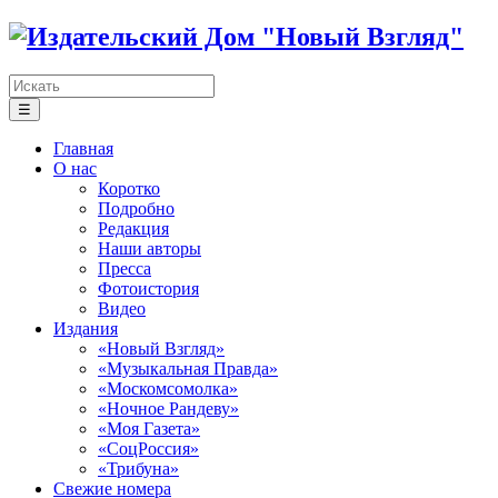
☰
Главная
О нас
Коротко
Подробно
Редакция
Наши авторы
Пресса
Фотоистория
Видео
Издания
«Новый Взгляд»
«Музыкальная Правда»
«Москомсомолка»
«Ночное Рандеву»
«Моя Газета»
«СоцРоссия»
«Трибуна»
Свежие номера