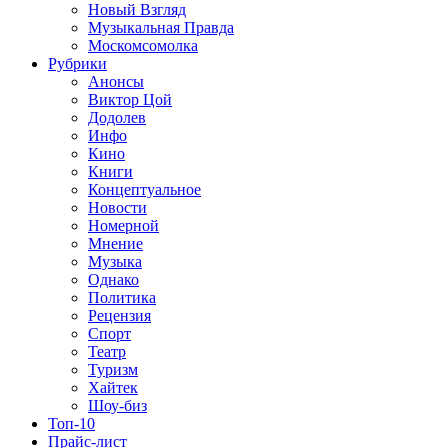
Новый Взгляд
Музыкальная Правда
Москомсомолка
Рубрики
Анонсы
Виктор Цой
Додолев
Инфо
Кино
Книги
Концептуальное
Новости
Номерной
Мнение
Музыка
Однако
Политика
Рецензия
Спорт
Театр
Туризм
Хайтек
Шоу-биз
Топ-10
Прайс-лист