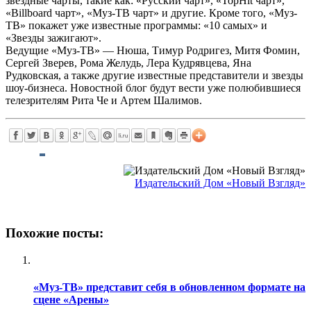
звездные чарты, такие как: «Русский чарт», «TopHit чарт»,
«Billboard чарт», «Муз-ТВ чарт» и другие. Кроме того, «Муз-
ТВ» покажет уже известные программы: «10 самых» и
«Звезды зажигают».
Ведущие «Муз-ТВ» — Нюша, Тимур Родригез, Митя Фомин,
Сергей Зверев, Рома Желудь, Лера Кудрявцева, Яна
Рудковская, а также другие известные представители и звезды
шоу-бизнеса. Новостной блог будут вести уже полюбившиеся
телезрителям Рита Че и Артем Шалимов.
Издательский Дом «Новый Взгляд»
Похожие посты:
«Муз-ТВ» представит себя в обновленном формате на
сцене «Арены»