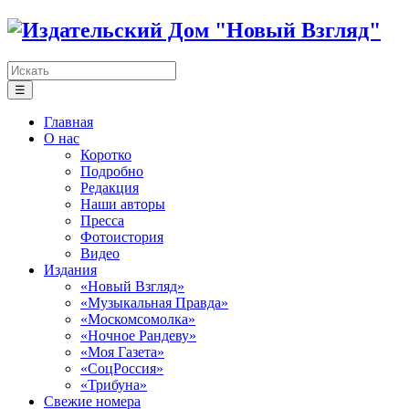
☰
Главная
О нас
Коротко
Подробно
Редакция
Наши авторы
Пресса
Фотоистория
Видео
Издания
«Новый Взгляд»
«Музыкальная Правда»
«Москомсомолка»
«Ночное Рандеву»
«Моя Газета»
«СоцРоссия»
«Трибуна»
Свежие номера