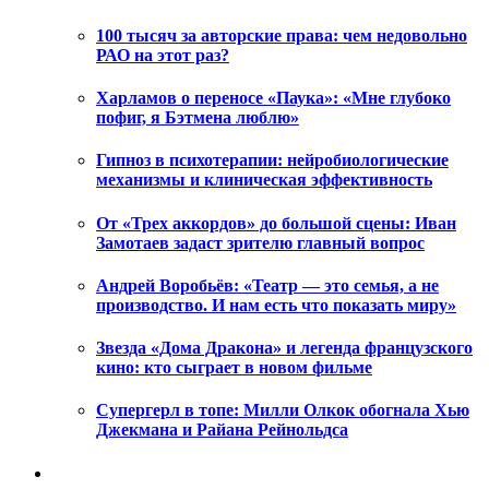
100 тысяч за авторские права: чем недовольно
РАО на этот раз?
Харламов о переносе «Паука»: «Мне глубоко
пофиг, я Бэтмена люблю»
Гипноз в психотерапии: нейробиологические
механизмы и клиническая эффективность
От «Трех аккордов» до большой сцены: Иван
Замотаев задаст зрителю главный вопрос
Андрей Воробьёв: «Театр — это семья, а не
производство. И нам есть что показать миру»
Звезда «Дома Дракона» и легенда французского
кино: кто сыграет в новом фильме
Супергерл в топе: Милли Олкок обогнала Хью
Джекмана и Райана Рейнольдса