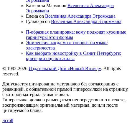
Эгромжана
Катерина Марми on
Вселенная Александра
Эгромжана
Елена on
Вселенная Александра Эгромжана
Гульнара on
Вселенная Александра Эгромжана
П-образная планировка: кому подходят кухонные
гарнитуры этой формы
Эпилепсия: когда мозг говорит на языке
электричества
Как выбрать новостройку в Санкт-Петербурге:
критерии оценки жилья
© 1992-2026
Издательский Дом «Новый Взгляд»
. All rights
reserved.
Допускается цитирование материалов без согласования с
редакцией, с обязательной прямой гиперссылкой на страницу,
с которой материал заимствован.
Гиперссылка должна размещаться непосредственно в тексте,
воспроизводящем оригинальный материал, до или после
цитируемого блока.
Scroll