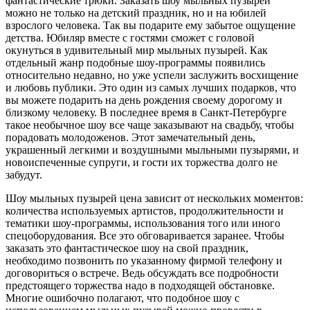
фантастические трюки. Заказать шоу мыльных пузырей
можно не только на детский праздник, но и на юбилей
взрослого человека. Так вы подарите ему забытое ощущение
детства. Юбиляр вместе с гостями сможет с головой
окунуться в удивительный мир мыльных пузырей. Как
отдельный жанр подобные шоу-программы появились
относительно недавно, но уже успели заслужить восхищение
и любовь публики. Это один из самых лучших подарков, что
вы можете подарить на день рождения своему дорогому и
близкому человеку. В последнее время в Санкт-Петербурге
такое необычное шоу все чаще заказывают на свадьбу, чтобы
порадовать молодоженов. Этот замечательный день,
украшенный легкими и воздушными мыльными пузырями, и
новоиспеченные супруги, и гости их торжества долго не
забудут.
Шоу мыльных пузырей цена зависит от нескольких моментов:
количества используемых артистов, продолжительности и
тематики шоу-программы, использования того или иного
спецоборудования. Все это обговаривается заранее. Чтобы
заказать это фантастическое шоу на свой праздник,
необходимо позвонить по указанному фирмой телефону и
договориться о встрече. Ведь обсуждать все подробности
предстоящего торжества надо в подходящей обстановке.
Многие ошибочно полагают, что подобное шоу с