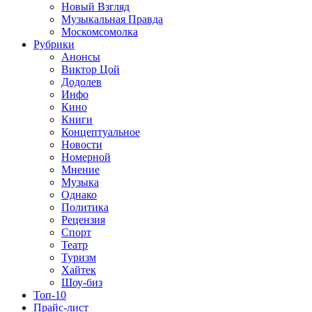
Новый Взгляд
Музыкальная Правда
Москомсомолка
Рубрики
Анонсы
Виктор Цой
Додолев
Инфо
Кино
Книги
Концептуальное
Новости
Номерной
Мнение
Музыка
Однако
Политика
Рецензия
Спорт
Театр
Туризм
Хайтек
Шоу-биз
Топ-10
Прайс-лист