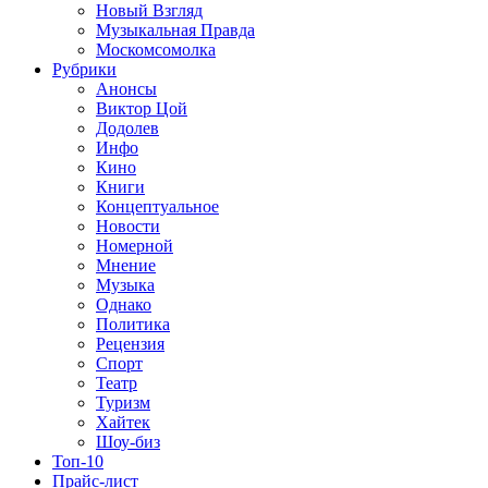
Новый Взгляд
Музыкальная Правда
Москомсомолка
Рубрики
Анонсы
Виктор Цой
Додолев
Инфо
Кино
Книги
Концептуальное
Новости
Номерной
Мнение
Музыка
Однако
Политика
Рецензия
Спорт
Театр
Туризм
Хайтек
Шоу-биз
Топ-10
Прайс-лист