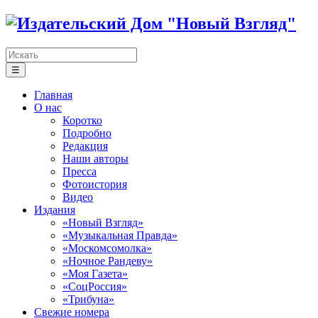
☰
Главная
О нас
Коротко
Подробно
Редакция
Наши авторы
Пресса
Фотоистория
Видео
Издания
«Новый Взгляд»
«Музыкальная Правда»
«Москомсомолка»
«Ночное Рандеву»
«Моя Газета»
«СоцРоссия»
«Трибуна»
Свежие номера