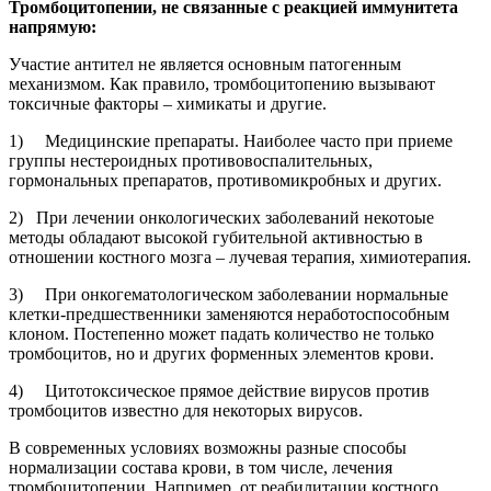
Тромбоцитопении, не связанные с реакцией иммунитета
напрямую:
Участие антител не является основным патогенным
механизмом. Как правило, тромбоцитопению вызывают
токсичные факторы – химикаты и другие.
1) Медицинские препараты. Наиболее часто при приеме
группы нестероидных противовоспалительных,
гормональных препаратов, противомикробных и других.
2) При лечении онкологических заболеваний некотоые
методы обладают высокой губительной активностью в
отношении костного мозга – лучевая терапия, химиотерапия.
3) При онкогематологическом заболевании нормальные
клетки-предшественники заменяются неработоспособным
клоном. Постепенно может падать количество не только
тромбоцитов, но и других форменных элементов крови.
4) Цитотоксическое прямое действие вирусов против
тромбоцитов известно для некоторых вирусов.
В современных условиях возможны разные способы
нормализации состава крови, в том числе, лечения
тромбоцитопении. Например, от реабилитации костного