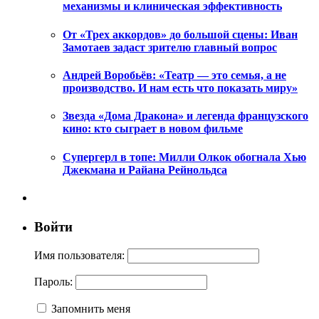
механизмы и клиническая эффективность
От «Трех аккордов» до большой сцены: Иван
Замотаев задаст зрителю главный вопрос
Андрей Воробьёв: «Театр — это семья, а не
производство. И нам есть что показать миру»
Звезда «Дома Дракона» и легенда французского
кино: кто сыграет в новом фильме
Супергерл в топе: Милли Олкок обогнала Хью
Джекмана и Райана Рейнольдса
Войти
Имя пользователя:
Пароль:
Запомнить меня