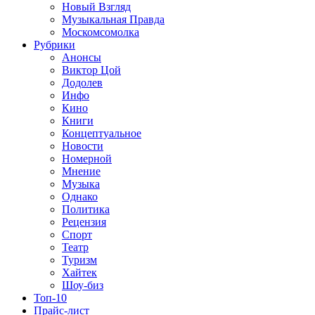
Новый Взгляд
Музыкальная Правда
Москомсомолка
Рубрики
Анонсы
Виктор Цой
Додолев
Инфо
Кино
Книги
Концептуальное
Новости
Номерной
Мнение
Музыка
Однако
Политика
Рецензия
Спорт
Театр
Туризм
Хайтек
Шоу-биз
Топ-10
Прайс-лист