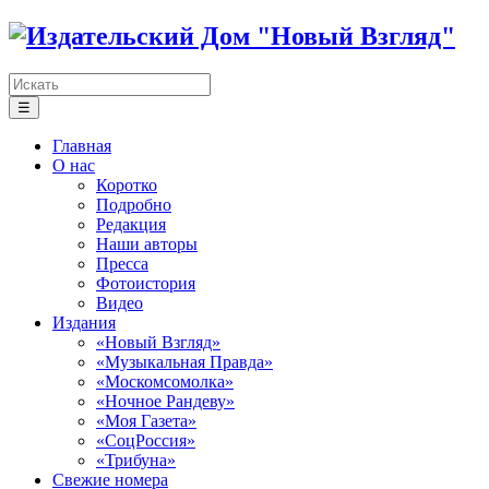
☰
Главная
О нас
Коротко
Подробно
Редакция
Наши авторы
Пресса
Фотоистория
Видео
Издания
«Новый Взгляд»
«Музыкальная Правда»
«Москомсомолка»
«Ночное Рандеву»
«Моя Газета»
«СоцРоссия»
«Трибуна»
Свежие номера