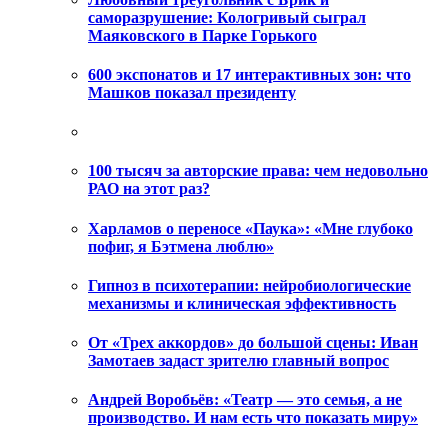
саморазрушение: Кологривый сыграл
Маяковского в Парке Горького
600 экспонатов и 17 интерактивных зон: что
Машков показал президенту
100 тысяч за авторские права: чем недовольно
РАО на этот раз?
Харламов о переносе «Паука»: «Мне глубоко
пофиг, я Бэтмена люблю»
Гипноз в психотерапии: нейробиологические
механизмы и клиническая эффективность
От «Трех аккордов» до большой сцены: Иван
Замотаев задаст зрителю главный вопрос
Андрей Воробьёв: «Театр — это семья, а не
производство. И нам есть что показать миру»