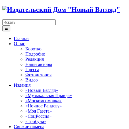
☰
Главная
О нас
Коротко
Подробно
Редакция
Наши авторы
Пресса
Фотоистория
Видео
Издания
«Новый Взгляд»
«Музыкальная Правда»
«Москомсомолка»
«Ночное Рандеву»
«Моя Газета»
«СоцРоссия»
«Трибуна»
Свежие номера