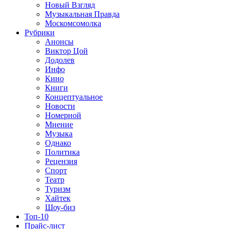
Новый Взгляд
Музыкальная Правда
Москомсомолка
Рубрики
Анонсы
Виктор Цой
Додолев
Инфо
Кино
Книги
Концептуальное
Новости
Номерной
Мнение
Музыка
Однако
Политика
Рецензия
Спорт
Театр
Туризм
Хайтек
Шоу-биз
Топ-10
Прайс-лист