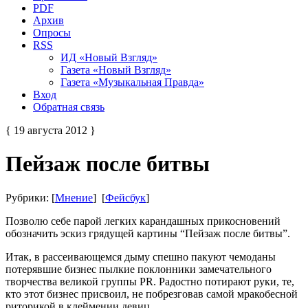
PDF
Архив
Опросы
RSS
ИД «Новый Взгляд»
Газета «Новый Взгляд»
Газета «Музыкальная Правда»
Вход
Обратная связь
{ 19 августа 2012 }
Пейзаж после битвы
Рубрики: [
Мнение
] [
Фейсбук
]
Позволю себе парой легких карандашных прикосновений
обозначить эскиз грядущей картины “Пейзаж после битвы”.
Итак, в рассеивающемся дыму спешно пакуют чемоданы
потерявшие бизнес пылкие поклонники замечательного
творчества великой группы PR. Радостно потирают руки, те,
кто этот бизнес присвоил, не побрезговав самой мракобесной
риторикой в клеймении девиц.