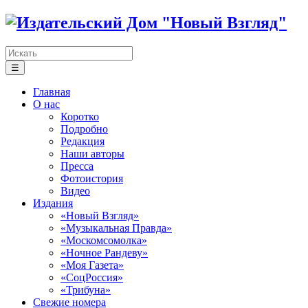
☰
Главная
О нас
Коротко
Подробно
Редакция
Наши авторы
Пресса
Фотоистория
Видео
Издания
«Новый Взгляд»
«Музыкальная Правда»
«Москомсомолка»
«Ночное Рандеву»
«Моя Газета»
«СоцРоссия»
«Трибуна»
Свежие номера