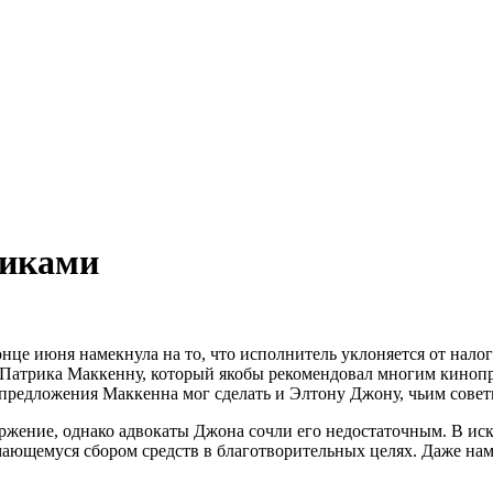
никами
 конце июня намекнула на то, что исполнитель уклоняется от на
а Патрика Маккенну, который якобы рекомендовал многим кинопр
 предложения Маккенна мог сделать и Элтону Джону, чьим совет
ение, однако адвокаты Джона сочли его недостаточным. В иске 
ющемуся сбором средств в благотворительных целях. Даже наме