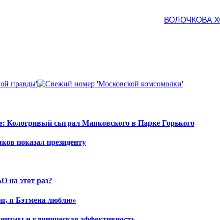
ВОЛОЧКОВА Х
е: Кологривый сыграл Маяковского в Парке Горького
шков показал президенту
О на этот раз?
иг, я Бэтмена люблю»
ханизмы и клиническая эффективность