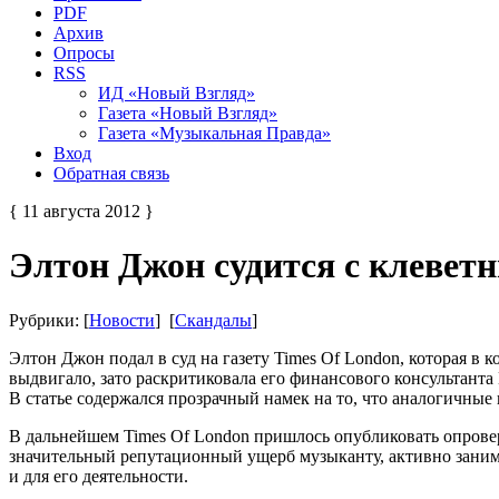
PDF
Архив
Опросы
RSS
ИД «Новый Взгляд»
Газета «Новый Взгляд»
Газета «Музыкальная Правда»
Вход
Обратная связь
{ 11 августа 2012 }
Элтон Джон судится с клевет
Рубрики: [
Новости
] [
Скандалы
]
Элтон Джон подал в суд на газету Times Of London, которая в
выдвигало, зато раскритиковала его финансового консультант
В статье содержался прозрачный намек на то, что аналогичные
В дальнейшем Times Of London пришлось опубликовать опроверж
значительный репутационный ущерб музыканту, активно занима
и для его деятельности.