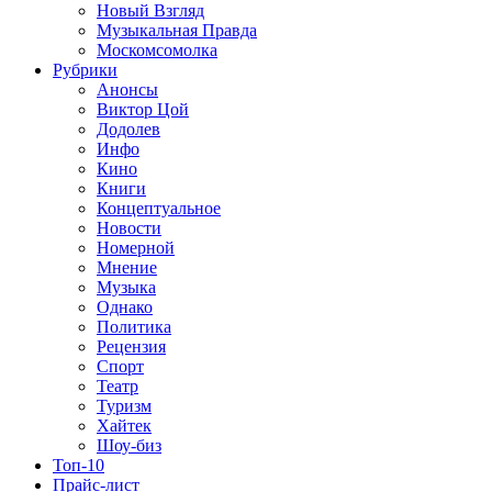
Новый Взгляд
Музыкальная Правда
Москомсомолка
Рубрики
Анонсы
Виктор Цой
Додолев
Инфо
Кино
Книги
Концептуальное
Новости
Номерной
Мнение
Музыка
Однако
Политика
Рецензия
Спорт
Театр
Туризм
Хайтек
Шоу-биз
Топ-10
Прайс-лист