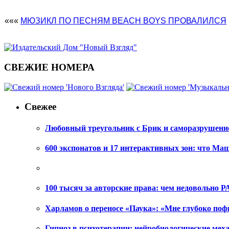
«««
МЮЗИКЛ ПО ПЕСНЯМ BEACH BOYS ПРОВАЛИЛСЯ
СВЕЖИЕ НОМЕРА
Свежее
Любовный треугольник с Брик и саморазрушени
600 экспонатов и 17 интерактивных зон: что Ма
100 тысяч за авторские права: чем недовольно РА
Харламов о переносе «Паука»: «Мне глубоко поф
Гипноз в психотерапии: нейробиологические ме