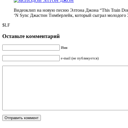
Видеоклип на новую песню Элтона Джона “This Train Don
‘N Sync Джастин Тимберлейк, который сыграл молодого 
$LF
Оставьте комментарий
Имя
e-mail (не публикуется)