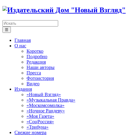
☰
Главная
О нас
Коротко
Подробно
Редакция
Наши авторы
Пресса
Фотоистория
Видео
Издания
«Новый Взгляд»
«Музыкальная Правда»
«Москомсомолка»
«Ночное Рандеву»
«Моя Газета»
«СоцРоссия»
«Трибуна»
Свежие номера