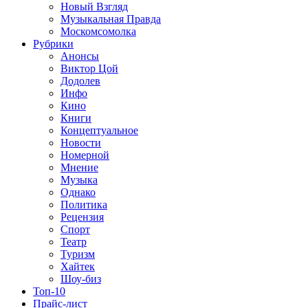
Новый Взгляд
Музыкальная Правда
Москомсомолка
Рубрики
Анонсы
Виктор Цой
Додолев
Инфо
Кино
Книги
Концептуальное
Новости
Номерной
Мнение
Музыка
Однако
Политика
Рецензия
Спорт
Театр
Туризм
Хайтек
Шоу-биз
Топ-10
Прайс-лист