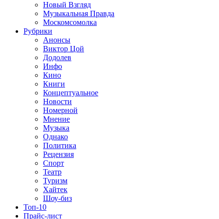
Новый Взгляд
Музыкальная Правда
Москомсомолка
Рубрики
Анонсы
Виктор Цой
Додолев
Инфо
Кино
Книги
Концептуальное
Новости
Номерной
Мнение
Музыка
Однако
Политика
Рецензия
Спорт
Театр
Туризм
Хайтек
Шоу-биз
Топ-10
Прайс-лист