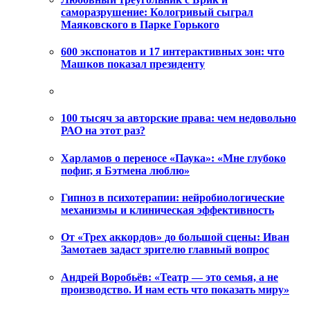
саморазрушение: Кологривый сыграл
Маяковского в Парке Горького
600 экспонатов и 17 интерактивных зон: что
Машков показал президенту
100 тысяч за авторские права: чем недовольно
РАО на этот раз?
Харламов о переносе «Паука»: «Мне глубоко
пофиг, я Бэтмена люблю»
Гипноз в психотерапии: нейробиологические
механизмы и клиническая эффективность
От «Трех аккордов» до большой сцены: Иван
Замотаев задаст зрителю главный вопрос
Андрей Воробьёв: «Театр — это семья, а не
производство. И нам есть что показать миру»