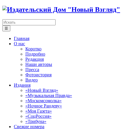
☰
Главная
О нас
Коротко
Подробно
Редакция
Наши авторы
Пресса
Фотоистория
Видео
Издания
«Новый Взгляд»
«Музыкальная Правда»
«Москомсомолка»
«Ночное Рандеву»
«Моя Газета»
«СоцРоссия»
«Трибуна»
Свежие номера