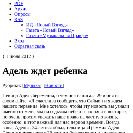
PDF
Архив
Опросы
RSS
ИД «Новый Взгляд»
Газета «Новый Взгляд»
Газета «Музыкальная Правда»
Вход
Обратная связь
{ 1 июля 2012 }
Адель ждет ребенка
Рубрики: [
Музыка
] [
Новости
]
Певица Адель беременна, о чем она написала 29 июня на
своем сайте: «Я счастлива сообщить, что Саймон и я ждем
нашего первенца. Мне хотелось, чтобы эту новость вы узнали
именно от меня, мы на седьмом небе от счастья и в восторге,
но очень просим уважать наше право на частную жизнь,
особенно, в этот важный для нас период времени. Всегда
ваша, Адель». 24-летняя обладательница «Грэмми» Адель
Эдкинс встречается с 38-летним бизнесменом и директором