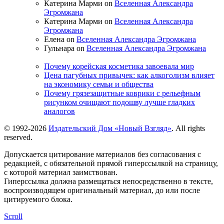
Катерина Марми on
Вселенная Александра
Эгромжана
Катерина Марми on
Вселенная Александра
Эгромжана
Елена on
Вселенная Александра Эгромжана
Гульнара on
Вселенная Александра Эгромжана
Почему корейская косметика завоевала мир
Цена пагубных привычек: как алкоголизм влияет
на экономику семьи и общества
Почему грязезащитные коврики с рельефным
рисунком очищают подошву лучше гладких
аналогов
© 1992-2026
Издательский Дом «Новый Взгляд»
. All rights
reserved.
Допускается цитирование материалов без согласования с
редакцией, с обязательной прямой гиперссылкой на страницу,
с которой материал заимствован.
Гиперссылка должна размещаться непосредственно в тексте,
воспроизводящем оригинальный материал, до или после
цитируемого блока.
Scroll