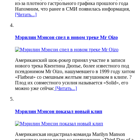
из-за плотного гастрольного графика прошлого года
Напомним, что ранее в СМИ появилась информация,
[Читать...]
Мэрилин Мэнсон спел в новом треке Mr Oizo
Американский шок-рокер принял участие в записи
нового трека Квентина Дюпье, более известного под
псевдонимом Mr Oizo, нашумевшего в 1999 году хитом
«Flatbeat» со смешным желтым лягушонком в клипе. ?
Плод их совместного усилия называется «Solid», его
можно уже сейчас
[Читать...]
Мэрилин Мэнсон показал новый клип
Американская индастриал-команда Marilyn Manson
выпустила новое видео на композицию «Third Day of a