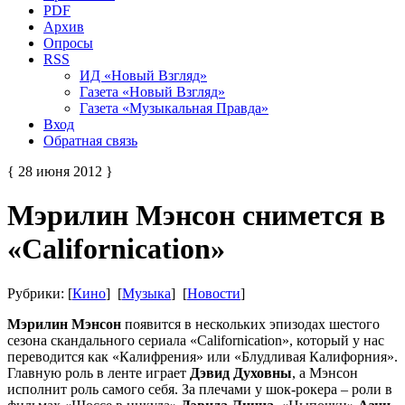
PDF
Архив
Опросы
RSS
ИД «Новый Взгляд»
Газета «Новый Взгляд»
Газета «Музыкальная Правда»
Вход
Обратная связь
{ 28 июня 2012 }
Мэрилин Мэнсон снимется в
«Californication»
Рубрики: [
Кино
] [
Музыка
] [
Новости
]
Мэрилин Мэнсон
появится в нескольких эпизодах шестого
сезона скандального сериала «Californication», который у нас
переводится как «Калифрения» или «Блудливая Калифорния».
Главную роль в ленте играет
Дэвид Духовны
, а Мэнсон
исполнит роль самого себя. За плечами у шок-рокера – роли в