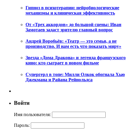
Гипноз в психотерапии: нейробиологические
механизмы и клиническая эффективность
От «Трех аккордов» до большой сцены: Иван
Замотаев задаст зрителю главный вопрос
Андрей Воробьёв: «Театр — это семья, а не
производство. И нам есть что показать миру»
Звезда «Дома Дракона» и легенда французского
кино: кто сыграет в новом фильме
Супергерл в топе: Милли Олкок обогнала Хью
Джекмана и Райана Рейнольдса
Войти
Имя пользователя:
Пароль: