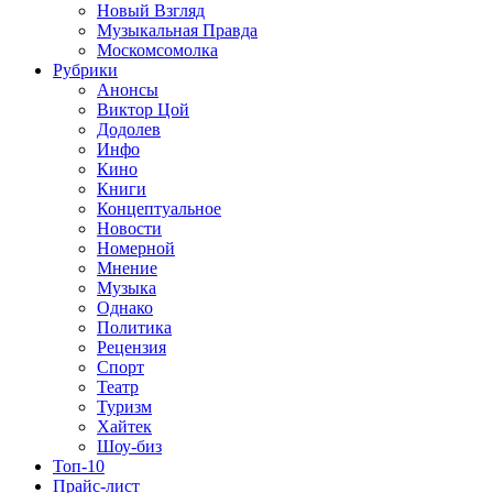
Новый Взгляд
Музыкальная Правда
Москомсомолка
Рубрики
Анонсы
Виктор Цой
Додолев
Инфо
Кино
Книги
Концептуальное
Новости
Номерной
Мнение
Музыка
Однако
Политика
Рецензия
Спорт
Театр
Туризм
Хайтек
Шоу-биз
Топ-10
Прайс-лист