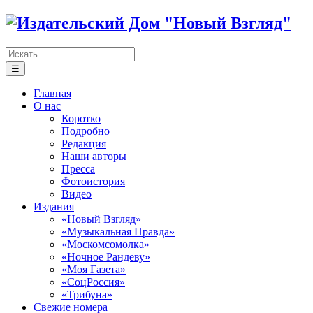
☰
Главная
О нас
Коротко
Подробно
Редакция
Наши авторы
Пресса
Фотоистория
Видео
Издания
«Новый Взгляд»
«Музыкальная Правда»
«Москомсомолка»
«Ночное Рандеву»
«Моя Газета»
«СоцРоссия»
«Трибуна»
Свежие номера