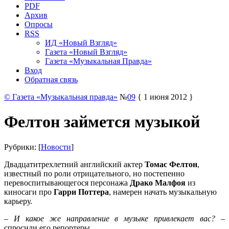
PDF
Архив
Опросы
RSS
ИД «Новый Взгляд»
Газета «Новый Взгляд»
Газета «Музыкальная Правда»
Вход
Обратная связь
© Газета «Музыкальная правда»
№
09
{ 1 июня 2012 }
Фелтон займется музыкой
Рубрики: [
Новости
]
Двадцатитрехлетний английский актер
Томас Фелтон
,
известный по роли отрицательного, но постепенно
перевоспитывающегося персонажа
Драко Малфоя
из
киносаги про
Гарри Поттера
, намерен начать музыкальную
карьеру.
–
И какое же направление в музыке привлекает вас?
–
спросили его репортеры.