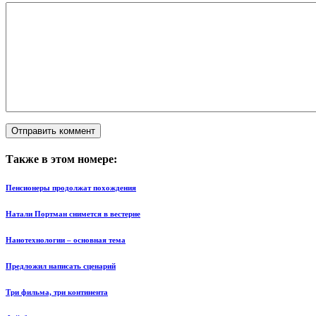
Также в этом номере:
Пенсионеры продолжат похождения
Натали Портман снимется в вестерне
Нанотехнологии – основная тема
Предложил написать сценарий
Три фильма, три континента