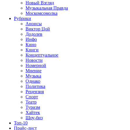
Новый Взгляд
Музыкальная Правда
Москомсомолка
Рубрики
Анонсы
Виктор Цой
Додолев
Инфо
Кино
Книги
Концептуальное
Новости
Номерной
Мнение
Музыка
Однако
Политика
Рецензия
Спорт
Театр
Туризм
Хайтек
Шоу-биз
Топ-10
Прайс-лист