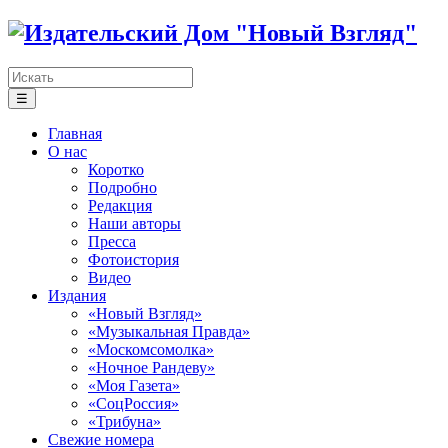
☰
Главная
О нас
Коротко
Подробно
Редакция
Наши авторы
Пресса
Фотоистория
Видео
Издания
«Новый Взгляд»
«Музыкальная Правда»
«Москомсомолка»
«Ночное Рандеву»
«Моя Газета»
«СоцРоссия»
«Трибуна»
Свежие номера