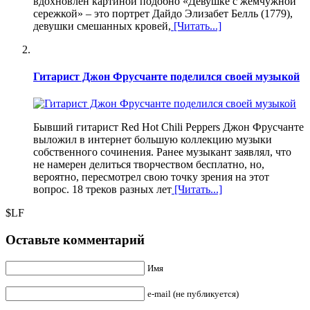
вдохновлен картиной подобно «Девушке с жемчужной
сережкой» – это портрет Дайдо Элизабет Белль (1779),
девушки смешанных кровей,
[Читать...]
Гитарист Джон Фрусчанте поделился своей музыкой
Бывший гитарист Red Hot Chili Peppers Джон Фрусчанте
выложил в интернет большую коллекцию музыки
собственного сочинения. Ранее музыкант заявлял, что
не намерен делиться творчеством бесплатно, но,
вероятно, пересмотрел свою точку зрения на этот
вопрос. 18 треков разных лет
[Читать...]
$LF
Оставьте комментарий
Имя
e-mail (не публикуется)