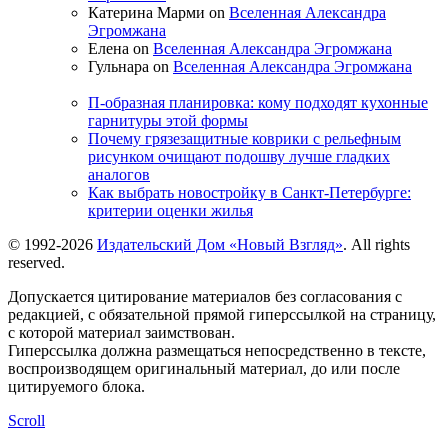
Катерина Марми on
Вселенная Александра
Эгромжана
Елена on
Вселенная Александра Эгромжана
Гульнара on
Вселенная Александра Эгромжана
П-образная планировка: кому подходят кухонные
гарнитуры этой формы
Почему грязезащитные коврики с рельефным
рисунком очищают подошву лучше гладких
аналогов
Как выбрать новостройку в Санкт-Петербурге:
критерии оценки жилья
© 1992-2026
Издательский Дом «Новый Взгляд»
. All rights
reserved.
Допускается цитирование материалов без согласования с
редакцией, с обязательной прямой гиперссылкой на страницу,
с которой материал заимствован.
Гиперссылка должна размещаться непосредственно в тексте,
воспроизводящем оригинальный материал, до или после
цитируемого блока.
Scroll