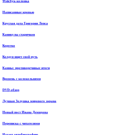
Фэйсбук-колонка
Написанные кровью
Круглая дата Григория Лепса
Каникулы старичков
Коротко
Колдун ищет свой путь
Канны: противоречивые итоги
Вровень с колокольнями
DVD-обзор
Лучшая Золушка мирового экрана
Новый пост Ивана Демидова
Переписка с читателями
Издает автобиографию