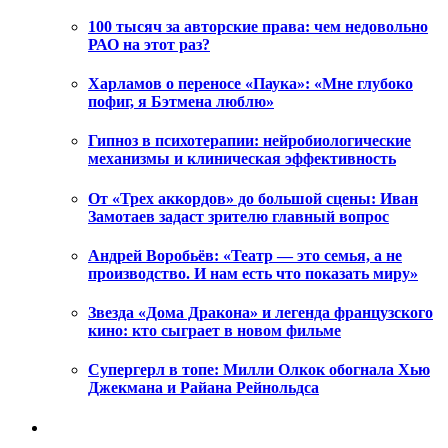
100 тысяч за авторские права: чем недовольно
РАО на этот раз?
Харламов о переносе «Паука»: «Мне глубоко
пофиг, я Бэтмена люблю»
Гипноз в психотерапии: нейробиологические
механизмы и клиническая эффективность
От «Трех аккордов» до большой сцены: Иван
Замотаев задаст зрителю главный вопрос
Андрей Воробьёв: «Театр — это семья, а не
производство. И нам есть что показать миру»
Звезда «Дома Дракона» и легенда французского
кино: кто сыграет в новом фильме
Супергерл в топе: Милли Олкок обогнала Хью
Джекмана и Райана Рейнольдса