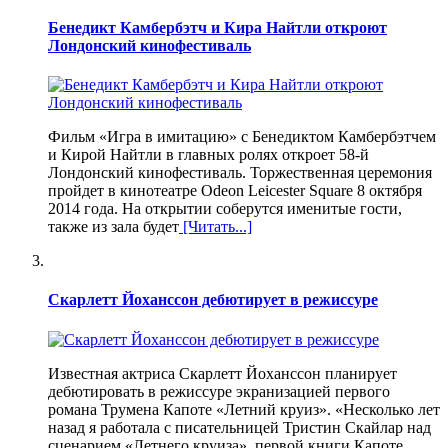
Бенедикт Камбербэтч и Кира Найтли откроют
Лондонский кинофестиваль
Фильм «Игра в имитацию» с Бенедиктом Камбербэтчем
и Кирой Найтли в главных ролях откроет 58-й
Лондонский кинофестиваль. Торжественная церемония
пройдет в кинотеатре Odeon Leicester Square 8 октября
2014 года. На открытии соберутся именитые гости,
также из зала будет
[Читать...]
Скарлетт Йоханссон дебютирует в режиссуре
Известная актриса Скарлетт Йоханссон планирует
дебютировать в режиссуре экранизацией первого
романа Трумена Капоте «Летний круиз». «Несколько лет
назад я работала с писательницей Тристин Скайлар над
сценарием «Летнего круиза», первой книги Капоте,