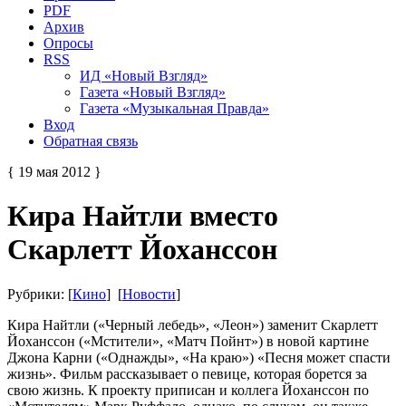
PDF
Архив
Опросы
RSS
ИД «Новый Взгляд»
Газета «Новый Взгляд»
Газета «Музыкальная Правда»
Вход
Обратная связь
{ 19 мая 2012 }
Кира Найтли вместо
Скарлетт Йоханссон
Рубрики: [
Кино
] [
Новости
]
Кира Найтли («Черный лебедь», «Леон») заменит Скарлетт
Йоханссон («Мстители», «Матч Пойнт») в новой картине
Джона Карни («Однажды», «На краю») «Песня может спасти
жизнь». Фильм рассказывает о певице, которая борется за
свою жизнь. К проекту приписан и коллега Йоханссон по