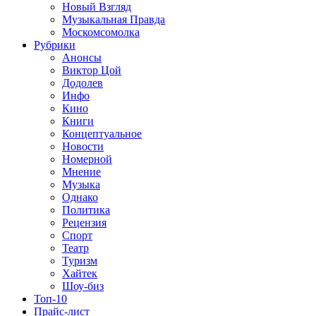
Новый Взгляд
Музыкальная Правда
Москомсомолка
Рубрики
Анонсы
Виктор Цой
Додолев
Инфо
Кино
Книги
Концептуальное
Новости
Номерной
Мнение
Музыка
Однако
Политика
Рецензия
Спорт
Театр
Туризм
Хайтек
Шоу-биз
Топ-10
Прайс-лист