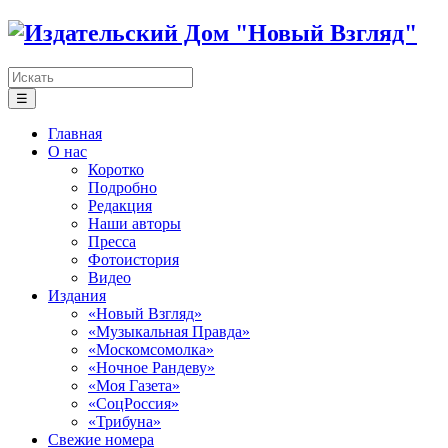
☰
Главная
О нас
Коротко
Подробно
Редакция
Наши авторы
Пресса
Фотоистория
Видео
Издания
«Новый Взгляд»
«Музыкальная Правда»
«Москомсомолка»
«Ночное Рандеву»
«Моя Газета»
«СоцРоссия»
«Трибуна»
Свежие номера