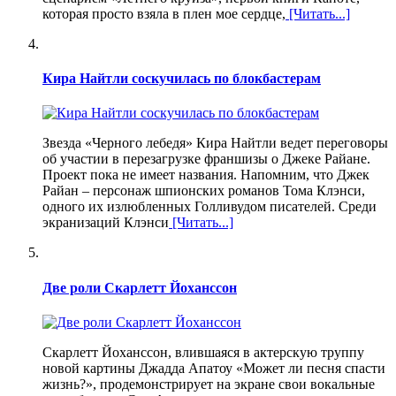
которая просто взяла в плен мое сердце,
[Читать...]
Кира Найтли соскучилась по блокбастерам
Звезда «Черного лебедя» Кира Найтли ведет переговоры
об участии в перезагрузке франшизы о Джеке Райане.
Проект пока не имеет названия. Напомним, что Джек
Райан – персонаж шпионских романов Тома Клэнси,
одного их излюбленных Голливудом писателей. Среди
экранизаций Клэнси
[Читать...]
Две роли Скарлетт Йоханссон
Скарлетт Йоханссон, влившаяся в актерскую труппу
новой картины Джадда Апатоу «Может ли песня спасти
жизнь?», продемонстрирует на экране свои вокальные