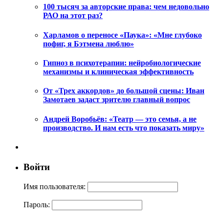
100 тысяч за авторские права: чем недовольно
РАО на этот раз?
Харламов о переносе «Паука»: «Мне глубоко
пофиг, я Бэтмена люблю»
Гипноз в психотерапии: нейробиологические
механизмы и клиническая эффективность
От «Трех аккордов» до большой сцены: Иван
Замотаев задаст зрителю главный вопрос
Андрей Воробьёв: «Театр — это семья, а не
производство. И нам есть что показать миру»
Войти
Имя пользователя:
Пароль: