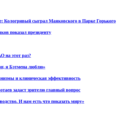
е: Кологривый сыграл Маяковского в Парке Горького
шков показал президенту
О на этот раз?
иг, я Бэтмена люблю»
ханизмы и клиническая эффективность
отаев задаст зрителю главный вопрос
водство. И нам есть что показать миру»