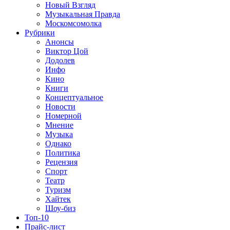
Новый Взгляд
Музыкальная Правда
Москомсомолка
Рубрики
Анонсы
Виктор Цой
Додолев
Инфо
Кино
Книги
Концептуальное
Новости
Номерной
Мнение
Музыка
Однако
Политика
Рецензия
Спорт
Театр
Туризм
Хайтек
Шоу-биз
Топ-10
Прайс-лист