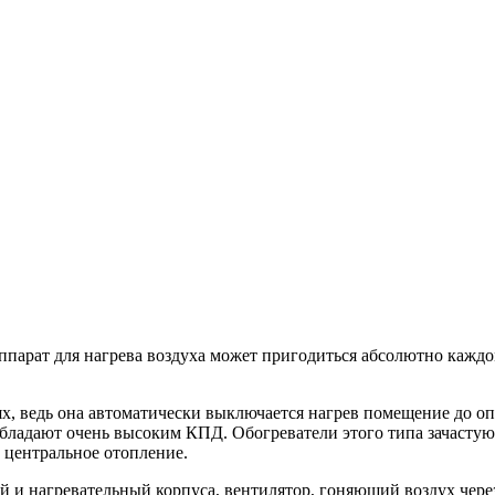
аппарат для нагрева воздуха может пригодиться абсолютно кажд
ях, ведь она автоматически выключается нагрев помещение до о
обладают очень высоким КПД. Обогреватели этого типа зачасту
 центральное отопление.
и нагревательный корпуса, вентилятор, гоняющий воздух через