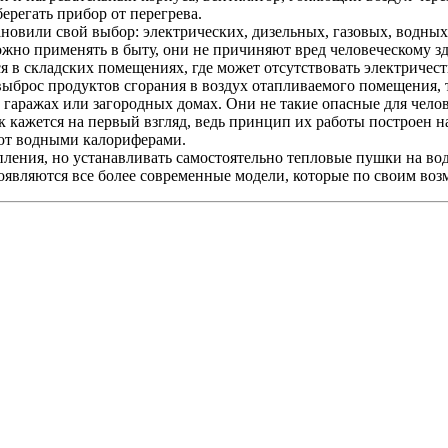
ерегать прибор от перегрева.
ановили свой выбор: электрических, дизельных, газовых, водны
жно применять в быту, они не причиняют вред человеческому здо
 в складских помещениях, где может отсутствовать электричес
ыброс продуктов сгорания в воздух отапливаемого помещения, 
 гаражах или загородных домах. Они не такие опасные для челов
к кажется на первый взгляд, ведь принцип их работы построен 
ают водными калориферами.
ления, но устанавливать самостоятельно тепловые пушки на вод
оявляются все более современные модели, которые по своим во