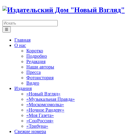
☰
Главная
О нас
Коротко
Подробно
Редакция
Наши авторы
Пресса
Фотоистория
Видео
Издания
«Новый Взгляд»
«Музыкальная Правда»
«Москомсомолка»
«Ночное Рандеву»
«Моя Газета»
«СоцРоссия»
«Трибуна»
Свежие номера