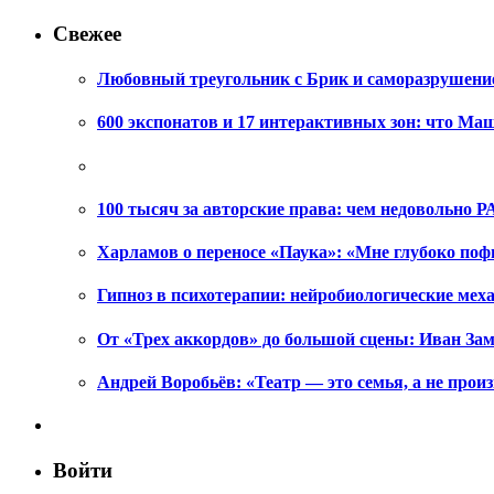
Свежее
Любовный треугольник с Брик и саморазрушени
600 экспонатов и 17 интерактивных зон: что Ма
100 тысяч за авторские права: чем недовольно РА
Харламов о переносе «Паука»: «Мне глубоко поф
Гипноз в психотерапии: нейробиологические ме
От «Трех аккордов» до большой сцены: Иван Зам
Андрей Воробьёв: «Театр — это семья, а не произ
Войти