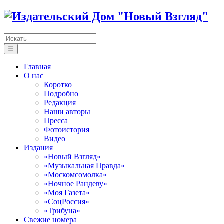
☰
Главная
О нас
Коротко
Подробно
Редакция
Наши авторы
Пресса
Фотоистория
Видео
Издания
«Новый Взгляд»
«Музыкальная Правда»
«Москомсомолка»
«Ночное Рандеву»
«Моя Газета»
«СоцРоссия»
«Трибуна»
Свежие номера