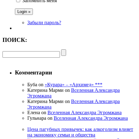
Запомнить меня
Забыли пароль?
ПОИСК:
Комментарии
Буба on
«Курара» – «Архимед» ***
Катерина Марми on
Вселенная Александра
Эгромжана
Катерина Марми on
Вселенная Александра
Эгромжана
Елена on
Вселенная Александра Эгромжана
Гульнара on
Вселенная Александра Эгромжана
Цена пагубных привычек: как алкоголизм влияет
на экономику семьи и общества