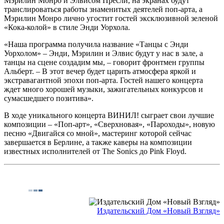
Мэрилин Монро и Элвисом Пресли, на экранах будут
транслироваться работы знаменитых деятелей поп-арта, а
Мэрилин Монро лично угостит гостей эксклюзивной зеленой
«Кока-колой» в стиле Энди Уорхола.
«Наша программа получила название «Танцы с Энди
Уорхолом» – Энди, Мэрилин и Элвис будут у нас в зале, а
танцы на сцене создадим мы, – говорит фронтмен группы
Альберт. – В этот вечер будет царить атмосфера яркой и
экстравагантной эпохи поп-арта. Гостей нашего концерта
ждет много хорошей музыки, зажигательных конкурсов и
сумасшедшего позитива».
В ходе уникального концерта ВИНИЛ! сыграет свои лучшие
композиции – «Поп-арт», «Сверхновая», «Пароходы», новую
песню «Двигайся со мной», мастеринг которой сейчас
завершается в Берлине, а также каверы на композиции
известных исполнителей от The Sonics до Pink Floyd.
Издательский Дом «Новый Взгляд»