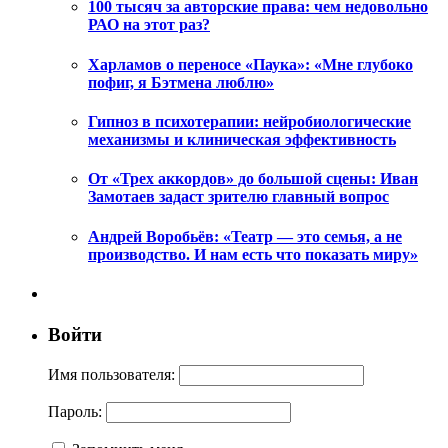
100 тысяч за авторские права: чем недовольно
РАО на этот раз?
Харламов о переносе «Паука»: «Мне глубоко
пофиг, я Бэтмена люблю»
Гипноз в психотерапии: нейробиологические
механизмы и клиническая эффективность
От «Трех аккордов» до большой сцены: Иван
Замотаев задаст зрителю главный вопрос
Андрей Воробьёв: «Театр — это семья, а не
производство. И нам есть что показать миру»
Войти
Имя пользователя:
Пароль: