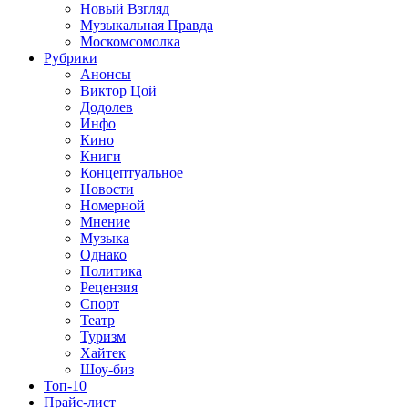
Новый Взгляд
Музыкальная Правда
Москомсомолка
Рубрики
Анонсы
Виктор Цой
Додолев
Инфо
Кино
Книги
Концептуальное
Новости
Номерной
Мнение
Музыка
Однако
Политика
Рецензия
Спорт
Театр
Туризм
Хайтек
Шоу-биз
Топ-10
Прайс-лист