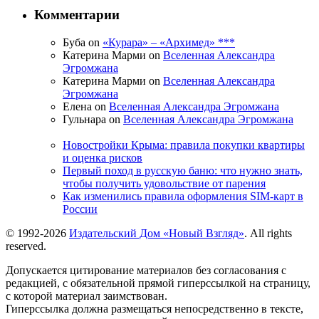
Комментарии
Буба on
«Курара» – «Архимед» ***
Катерина Марми on
Вселенная Александра
Эгромжана
Катерина Марми on
Вселенная Александра
Эгромжана
Елена on
Вселенная Александра Эгромжана
Гульнара on
Вселенная Александра Эгромжана
Новостройки Крыма: правила покупки квартиры
и оценка рисков
Первый поход в русскую баню: что нужно знать,
чтобы получить удовольствие от парения
Как изменились правила оформления SIM-карт в
России
© 1992-2026
Издательский Дом «Новый Взгляд»
. All rights
reserved.
Допускается цитирование материалов без согласования с
редакцией, с обязательной прямой гиперссылкой на страницу,
с которой материал заимствован.
Гиперссылка должна размещаться непосредственно в тексте,