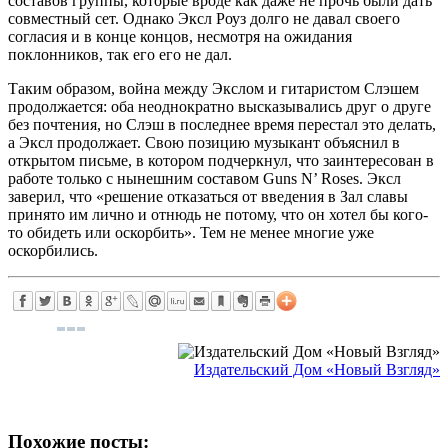
составов группы, которые вроде как даже не прочь были дать
совместный сет. Однако Эксл Роуз долго не давал своего
согласия и в конце концов, несмотря на ожидания
поклонников, так его его не дал.
Таким образом, война между Экслом и гитаристом Слэшем
продолжается: оба неоднократно высказывались друг о друге
без почтения, но Слэш в последнее время перестал это делать,
а Эксл продолжает. Свою позицию музыкант объяснил в
открытом письме, в котором подчеркнул, что заинтересован в
работе только с нынешним составом Guns N’ Roses. Эксл
заверил, что «решение отказаться от введения в Зал славы
принято им лично и отнюдь не потому, что он хотел бы кого-
то обидеть или оскорбить». Тем не менее многие уже
оскорбились.
Издательский Дом «Новый Взгляд»
Похожие посты: