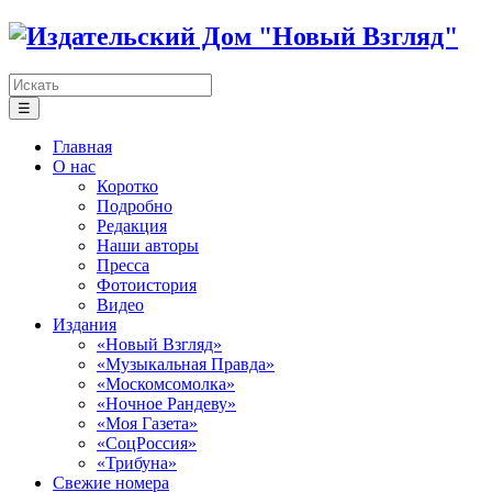
☰
Главная
О нас
Коротко
Подробно
Редакция
Наши авторы
Пресса
Фотоистория
Видео
Издания
«Новый Взгляд»
«Музыкальная Правда»
«Москомсомолка»
«Ночное Рандеву»
«Моя Газета»
«СоцРоссия»
«Трибуна»
Свежие номера