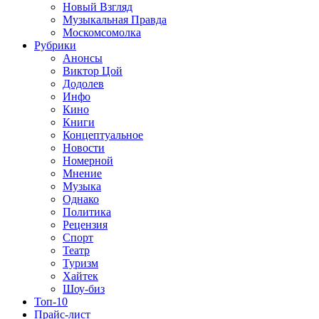
Новый Взгляд
Музыкальная Правда
Москомсомолка
Рубрики
Анонсы
Виктор Цой
Додолев
Инфо
Кино
Книги
Концептуальное
Новости
Номерной
Мнение
Музыка
Однако
Политика
Рецензия
Спорт
Театр
Туризм
Хайтек
Шоу-биз
Топ-10
Прайс-лист