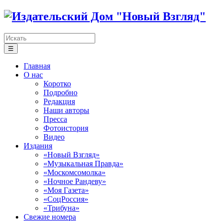
☰
Главная
О нас
Коротко
Подробно
Редакция
Наши авторы
Пресса
Фотоистория
Видео
Издания
«Новый Взгляд»
«Музыкальная Правда»
«Москомсомолка»
«Ночное Рандеву»
«Моя Газета»
«СоцРоссия»
«Трибуна»
Свежие номера