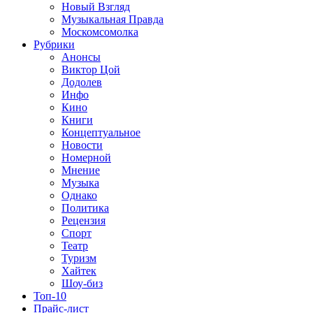
Новый Взгляд
Музыкальная Правда
Москомсомолка
Рубрики
Анонсы
Виктор Цой
Додолев
Инфо
Кино
Книги
Концептуальное
Новости
Номерной
Мнение
Музыка
Однако
Политика
Рецензия
Спорт
Театр
Туризм
Хайтек
Шоу-биз
Топ-10
Прайс-лист