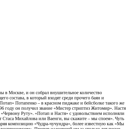
пы в Москве, и он собрал внушительное количество
о состава, в который входят среди прочего баян и
«Потап» Потапенко – в красном пиджаке и бейсболке такого же
1996 году он получил звание «Мистер стриптиз Житомир». Настя
 «Червону Руту». «Потап и Настя» с удовольствием исполняли
рт Стаса Михайлова или Ваенги, вы скажите – мы споем». Чуть
дваряя композицию «Чудра-чучундра», более известную как «Мы
е воспринимаем». Припев надоевшей им за столько лет песни