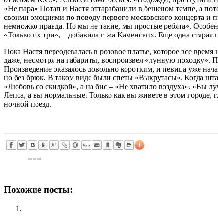
«Не пара» Потап и Настя оттарабанили в бешеном темпе, а по
своими эмоциями по поводу первого московского концерта и п
немножко правда. Но мы не такие, мы простые ребята». Особен
«Только их три», – добавила г-жа Каменских. Еще одна старая
Пока Настя переодевалась в розовое платье, которое все вре
даже, несмотря на габариты, воспроизвел «лунную походку». 
Произведение оказалось довольно коротким, и певица уже начала
но без брюк. В таком виде были спеты «Выкрутасы». Когда шта
«Любовь со скидкой», а на бис – «Не хватило воздуха». «Вы л
Лепса, а вы нормальные. Только как вы живете в этом городе, г
ночной поезд.
Похожие посты: