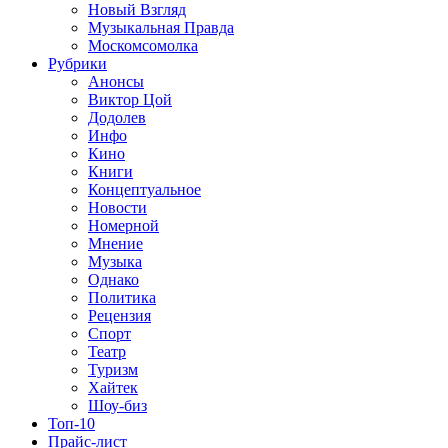
Новый Взгляд
Музыкальная Правда
Москомсомолка
Рубрики
Анонсы
Виктор Цой
Додолев
Инфо
Кино
Книги
Концептуальное
Новости
Номерной
Мнение
Музыка
Однако
Политика
Рецензия
Спорт
Театр
Туризм
Хайтек
Шоу-биз
Топ-10
Прайс-лист