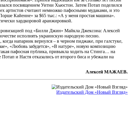
оказался посвящением Уитни Хьюстон. Затем Потап поделился
Всех артистов считают немножко пафосными мудаками, и это
Порше Кайенне» за $65 тыс.: «А у меня простая машина».
ктически хардкоровой аранжировкой.
 импровизацией под «Билли Джин» Майкла Джексона: Алексей
иночестве исполнять украинскую народную песню.
, когда напарник вернулся – в черном пиджаке, при галстуке,
зае», «Любовь забудется», «В натуре», новую композицию
 такая пафосная публика, привыкла ходить на Стинга… на
е Потап и Настя отказались от второго биса и убежали на
Алексей МАЖАЕВ.
Издательский Дом «Новый Взгляд»