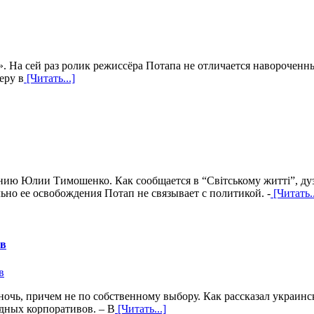
. На сей раз ролик режиссёра Потапа не отличается наворочен
еру в
[Читать...]
нию Юлии Тимошенко. Как сообщается в “Світському житті”, ду
но ее освобождения Потап не связывает с политикой. -
[Читать..
ов
ночь, причем не по собственному выбору. Как рассказал украинс
здных корпоративов. – В
[Читать...]