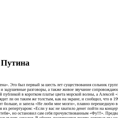
о Путина
рена». Это был первый за шесть лет существования сольник груп
 задушевные разговоры, а также живое звучание сопровождающег
й публикой в коротком платье цвета морской волны, а Алексей 
ядит ли он таким же толстым, как на экране, и сообщил, что в 
ит больше, и запела «Не люби мне мозги», плавно перешедшую в
 их репертуаром: «Если у вас не хватило денег пойти на конце
з тебя», но остановил сам себя прочувствованным «Фу!!!». Пре
ельзя петь сегодня. В общем, посвящается людям, которых мы н