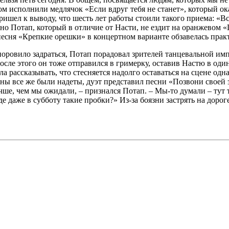
том исполнили медлячок «Если вдруг тебя не станет», который 
ришел к выводу, что шесть лет работы стоили такого приема: «
но Потап, который в отличие от Насти, не ездит на оранжевом «
 песня «Крепкие орешки» в концертном варианте обзавелась пра
мя норовило задраться, Потап порадовал зрителей танцевальной
После этого он тоже отправился в гримерку, оставив Настю в од
 рассказывать, что стесняется надолго оставаться на сцене одна
ны все же были надеты, дуэт представил песни «Позвони своей 
учше, чем мы ожидали, – признался Потап. – Мы-то думали – тут
де даже в субботу такие пробки?» Из-за боязни застрять на дорог