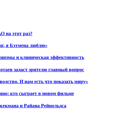
О на этот раз?
иг, я Бэтмена люблю»
ханизмы и клиническая эффективность
отаев задаст зрителю главный вопрос
водство. И нам есть что показать миру»
ино: кто сыграет в новом фильме
жекмана и Райана Рейнольдса