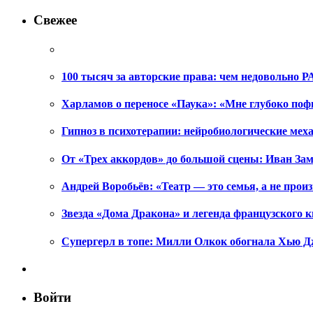
Свежее
100 тысяч за авторские права: чем недовольно РА
Харламов о переносе «Паука»: «Мне глубоко поф
Гипноз в психотерапии: нейробиологические ме
От «Трех аккордов» до большой сцены: Иван Зам
Андрей Воробьёв: «Театр — это семья, а не произ
Звезда «Дома Дракона» и легенда французского к
Супергерл в топе: Милли Олкок обогнала Хью Д
Войти