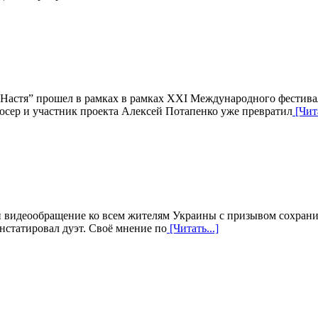
и Настя” прошел в рамках в рамках XXI Международного фестив
дюсер и участник проекта Алексей Потапенко уже превратил
[Чита
 видеообращение ко всем жителям Украины с призывом сохранит
онстатировал дуэт. Своё мнение по
[Читать...]