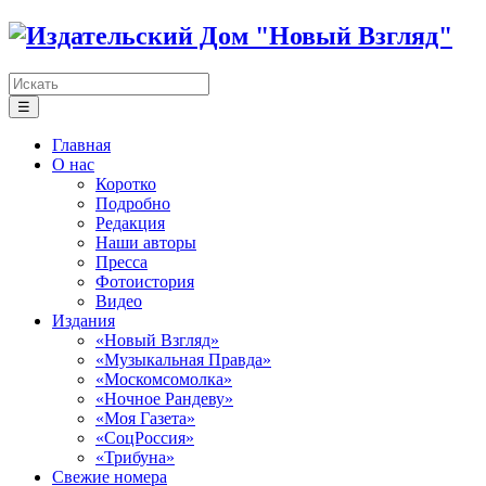
☰
Главная
О нас
Коротко
Подробно
Редакция
Наши авторы
Пресса
Фотоистория
Видео
Издания
«Новый Взгляд»
«Музыкальная Правда»
«Москомсомолка»
«Ночное Рандеву»
«Моя Газета»
«СоцРоссия»
«Трибуна»
Свежие номера