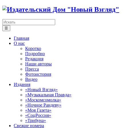
☰
Главная
О нас
Коротко
Подробно
Редакция
Наши авторы
Пресса
Фотоистория
Видео
Издания
«Новый Взгляд»
«Музыкальная Правда»
«Москомсомолка»
«Ночное Рандеву»
«Моя Газета»
«СоцРоссия»
«Трибуна»
Свежие номера