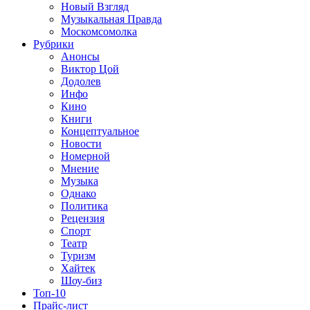
Новый Взгляд
Музыкальная Правда
Москомсомолка
Рубрики
Анонсы
Виктор Цой
Додолев
Инфо
Кино
Книги
Концептуальное
Новости
Номерной
Мнение
Музыка
Однако
Политика
Рецензия
Спорт
Театр
Туризм
Хайтек
Шоу-биз
Топ-10
Прайс-лист