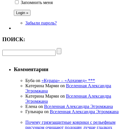
Запомнить меня
Забыли пароль?
ПОИСК:
Комментарии
Буба on
«Курара» – «Архимед» ***
Катерина Марми on
Вселенная Александра
Эгромжана
Катерина Марми on
Вселенная Александра
Эгромжана
Елена on
Вселенная Александра Эгромжана
Гульнара on
Вселенная Александра Эгромжана
Почему грязезащитные коврики с рельефным
рисунком очищают подошву лучше гладких