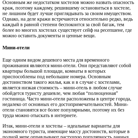
Основным же недостатком хостелов можно назвать опасность
краж, поэтому каждому, решившему остановиться в хостеле,
не лишним будет лучше приглядывать за своим имуществом.
Однако, на деле кражи встречаются относительно редко, ведь
каждый в равной степени беспокоится за свой багаж, тем
более во многих хостелах существует сейф на ресепшене, где
можно оставить документы и ценные вещи.
Мини-отели
Еще одним видом дешевого места для временного
проживания являются мини-отели. Они представляют собой
квартиры большой площади, комнаты в которых
приспособлены под небольшие номера. Основным
достоинством такого жилья, как и в случае с хостелами,
является низкая стоимость – мини-отель в любом случае
обойдется туристу дешевле, чем любая “полноценная”
гостиница. Часто мини-отели расположены в центре города,
недалеко от основных его достопримечательностей. Мини-
отели становятся все более популярными, поэтому их без
труда можно отыскать в интернете.
Итак, мини-отели и хостелы – идеальные варианты для
экономного туриста, имеющие массу достоинств, которые в
полной мере оправдывают растущую популярность данных