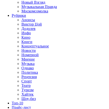
Новый Взгляд
Музыкальная Правда
Москомсомолка
Рубрики
Анонсы
Виктор Цой
Додолев
Инфо
Кино
Книги
Концептуальное
Новости
Номерной
Мнение
Музыка
Однако
Политика
Рецензия
Спорт
Театр
Туризм
Хайтек
Шоу-биз
Топ-10
Прайс-лист