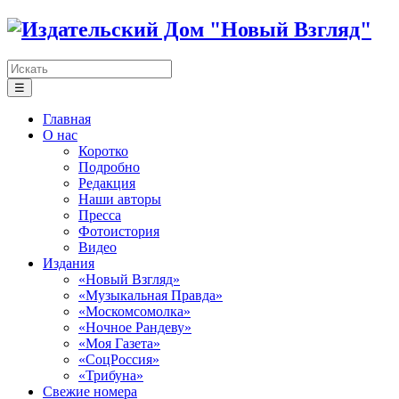
☰
Главная
О нас
Коротко
Подробно
Редакция
Наши авторы
Пресса
Фотоистория
Видео
Издания
«Новый Взгляд»
«Музыкальная Правда»
«Москомсомолка»
«Ночное Рандеву»
«Моя Газета»
«СоцРоссия»
«Трибуна»
Свежие номера