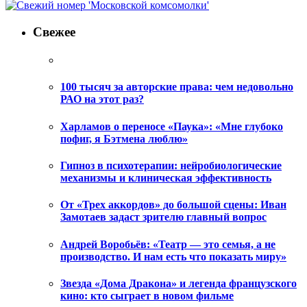
Свежее
100 тысяч за авторские права: чем недовольно
РАО на этот раз?
Харламов о переносе «Паука»: «Мне глубоко
пофиг, я Бэтмена люблю»
Гипноз в психотерапии: нейробиологические
механизмы и клиническая эффективность
От «Трех аккордов» до большой сцены: Иван
Замотаев задаст зрителю главный вопрос
Андрей Воробьёв: «Театр — это семья, а не
производство. И нам есть что показать миру»
Звезда «Дома Дракона» и легенда французского
кино: кто сыграет в новом фильме