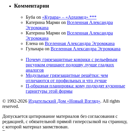
Комментарии
Буба on
«Курара» – «Архимед» ***
Катерина Марми on
Вселенная Александра
Эгромжана
Катерина Марми on
Вселенная Александра
Эгромжана
Елена on
Вселенная Александра Эгромжана
Гульнара on
Вселенная Александра Эгромжана
Почему грязезащитные коврики с рельефным
рисунком очищают подошву лучше гладких
аналогов
Модульные грязезащитные решётки: чем
отличаются от профильных и что лучше
П-образная планировка: кому подходят кухонные
гарнитуры этой формы
© 1992-2026
Издательский Дом «Новый Взгляд»
. All rights
reserved.
Допускается цитирование материалов без согласования с
редакцией, с обязательной прямой гиперссылкой на страницу,
с которой материал заимствован.