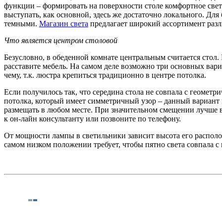
функции – формировать на поверхности столе комфортное свет
выступать, как основной, здесь же достаточно локального. Дл
темными.
Магазин света
предлагает широкий ассортимент разли
Что является центром столовой
Безусловно, в обеденной комнате центральным считается стол.
расставите мебель. На самом деле возможно три основных вари
чему, т.к. люстра крепиться традиционно в центре потолка.
Если получилось так, что середина стола не совпала с геомет
потолка, который имеет симметричный узор – данный вариант 
размещать в любом месте. При значительном смещении лучше в
к он-лайн консультанту или позвоните по телефону.
От мощности лампы в светильники зависит высота его распол
самом низком положении требует, чтобы пятно света совпала с