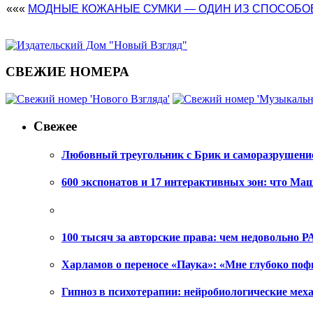
«««
МОДНЫЕ КОЖАНЫЕ СУМКИ — ОДИН ИЗ СПОСОБ
СВЕЖИЕ НОМЕРА
Свежее
Любовный треугольник с Брик и саморазрушени
600 экспонатов и 17 интерактивных зон: что Ма
100 тысяч за авторские права: чем недовольно РА
Харламов о переносе «Паука»: «Мне глубоко поф
Гипноз в психотерапии: нейробиологические ме