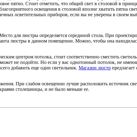
овое пятно. Стоит отметить, что общий свет в столовой в прин
я благоприятного освещения в столовой вполне хватить пятна св
чных осветительных приборов, если вы не уверены в своем выбо
 Место для люстры определяется серединой стола. При проектиро
анта люстры в данном помещении. Можно, чтобы она находилась 
рическим центром потолка, стоит соответственно сместить свети
может не подойти. Но если у вас однотонный потолок, не имею
сего добавить еще один светильник.
Магазин люстр
предлагает 
ожения. При слабом освещении лучше расположить источник све
 краями столешницы, и не было меньше ее.