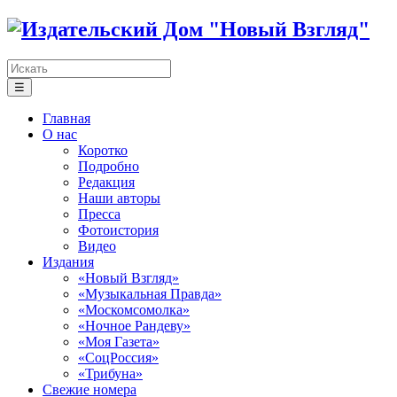
☰
Главная
О нас
Коротко
Подробно
Редакция
Наши авторы
Пресса
Фотоистория
Видео
Издания
«Новый Взгляд»
«Музыкальная Правда»
«Москомсомолка»
«Ночное Рандеву»
«Моя Газета»
«СоцРоссия»
«Трибуна»
Свежие номера