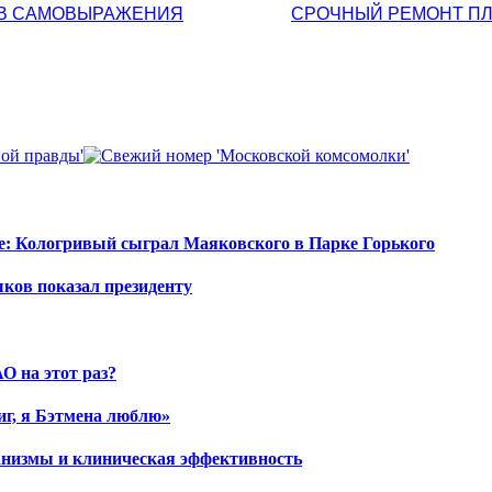
ОВ САМОВЫРАЖЕНИЯ
СРОЧНЫЙ РЕМОНТ ПЛ
е: Кологривый сыграл Маяковского в Парке Горького
шков показал президенту
О на этот раз?
иг, я Бэтмена люблю»
ханизмы и клиническая эффективность