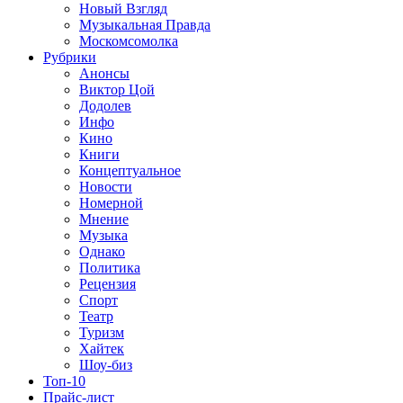
Новый Взгляд
Музыкальная Правда
Москомсомолка
Рубрики
Анонсы
Виктор Цой
Додолев
Инфо
Кино
Книги
Концептуальное
Новости
Номерной
Мнение
Музыка
Однако
Политика
Рецензия
Спорт
Театр
Туризм
Хайтек
Шоу-биз
Топ-10
Прайс-лист