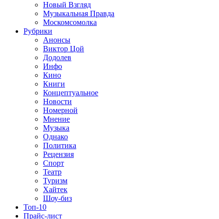
Новый Взгляд
Музыкальная Правда
Москомсомолка
Рубрики
Анонсы
Виктор Цой
Додолев
Инфо
Кино
Книги
Концептуальное
Новости
Номерной
Мнение
Музыка
Однако
Политика
Рецензия
Спорт
Театр
Туризм
Хайтек
Шоу-биз
Топ-10
Прайс-лист