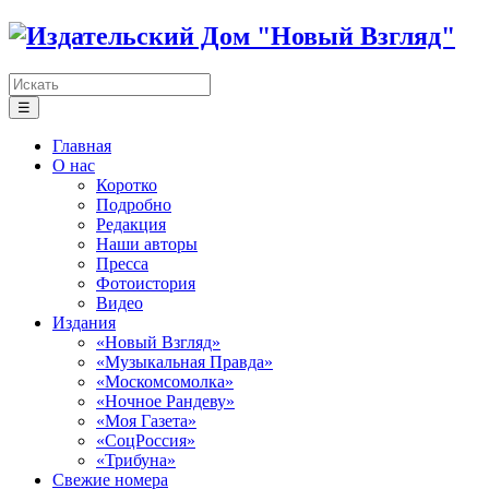
☰
Главная
О нас
Коротко
Подробно
Редакция
Наши авторы
Пресса
Фотоистория
Видео
Издания
«Новый Взгляд»
«Музыкальная Правда»
«Москомсомолка»
«Ночное Рандеву»
«Моя Газета»
«СоцРоссия»
«Трибуна»
Свежие номера