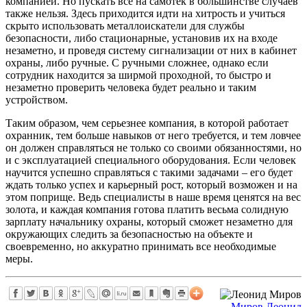
компанией. Но пускать все на самотек в большинстве случаев
также нельзя. Здесь приходится идти на хитрость и учиться
скрыто использовать металлоискатели для службы
безопасности, либо стационарные, установив их на входе
незаметно, и проведя систему сигнализации от них в кабинет
охраны, либо ручные. С ручными сложнее, однако если
сотрудник находится за ширмой проходной, то быстро и
незаметно проверить человека будет реально и таким
устройством.
Таким образом, чем серьезнее компания, в которой работает
охранник, тем больше навыков от него требуется, и тем ловчее
он должен справляться не только со своими обязанностями, но
и с эксплуатацией специального оборудования. Если человек
научится успешно справляться с такими задачами – его будет
ждать только успех и карьерный рост, который возможен и на
этом поприще. Ведь специалисты в наше время ценятся на вес
золота, и каждая компания готова платить весьма солидную
зарплату начальнику охраны, который сможет незаметно для
окружающих следить за безопасностью на объекте и
своевременно, но аккуратно принимать все необходимые
меры.
Миров Леонид