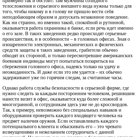
примерно так и обстоит: там мужчины солидного
телосложения и серьезного внешнего вида нужны только для
того, чтобы никому и в голову не пришло вести себя
неподобающим образом и допускать незаконное поведение.
Как ни странно, но именно такой, спокойной и рутинной,
оказывается работа охранника в банке, если речь идет именно
о его зале. В таких заведениях редко происходят серьезные
происшествия, и в особенности – в головных офисах. Зная о
изощренности электронных, механических и физических
средств защиты в таких заведениях, грабители обычно
обходят их стороной, и только пересмотревшие американских
боевиков индивиды могут попытаться позариться на
сбережения головного офиса, надеясь только на удачу и
неожиданность. И даже если это им удается – их обычно
задерживают уже по горячим следам, за считанные часы.
Однако работа службы безопасности в серьезной фирме, где
нужно следить за каждым посторонним человеком, решившим
нанести визит в офис, оказывается куда более сложной и
многогранной, и сотрудникам здесь уже не до кроссвордов.
Так, к примеру, невозможно без специальных навыков и
оборудования проверить каждого входящего человека на
предмет наличия оружия. Если останавливать каждого
потенциального клиента и обыскивать его – это чревато
возмущениями и нежеланием сотрудничать с данной