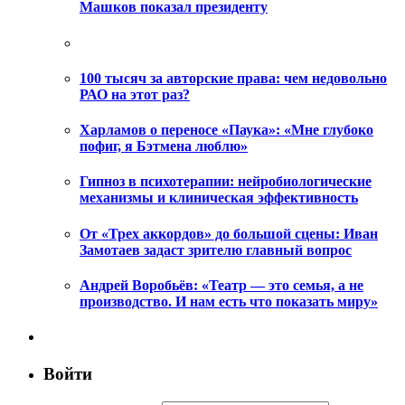
Машков показал президенту
100 тысяч за авторские права: чем недовольно
РАО на этот раз?
Харламов о переносе «Паука»: «Мне глубоко
пофиг, я Бэтмена люблю»
Гипноз в психотерапии: нейробиологические
механизмы и клиническая эффективность
От «Трех аккордов» до большой сцены: Иван
Замотаев задаст зрителю главный вопрос
Андрей Воробьёв: «Театр — это семья, а не
производство. И нам есть что показать миру»
Войти