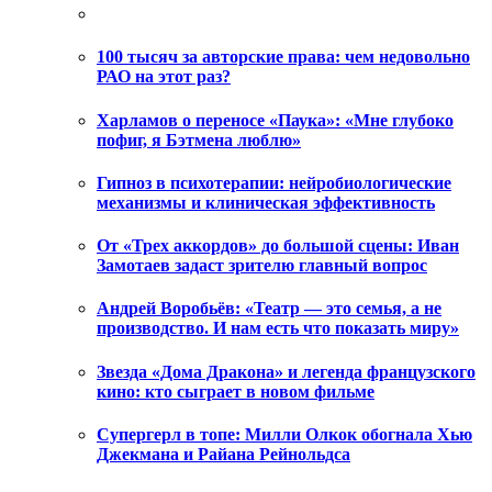
100 тысяч за авторские права: чем недовольно
РАО на этот раз?
Харламов о переносе «Паука»: «Мне глубоко
пофиг, я Бэтмена люблю»
Гипноз в психотерапии: нейробиологические
механизмы и клиническая эффективность
От «Трех аккордов» до большой сцены: Иван
Замотаев задаст зрителю главный вопрос
Андрей Воробьёв: «Театр — это семья, а не
производство. И нам есть что показать миру»
Звезда «Дома Дракона» и легенда французского
кино: кто сыграет в новом фильме
Супергерл в топе: Милли Олкок обогнала Хью
Джекмана и Райана Рейнольдса