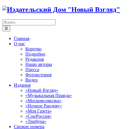
☰
Главная
О нас
Коротко
Подробно
Редакция
Наши авторы
Пресса
Фотоистория
Видео
Издания
«Новый Взгляд»
«Музыкальная Правда»
«Москомсомолка»
«Ночное Рандеву»
«Моя Газета»
«СоцРоссия»
«Трибуна»
Свежие номера