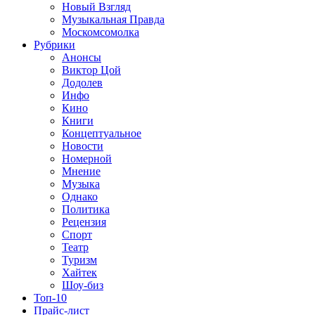
Новый Взгляд
Музыкальная Правда
Москомсомолка
Рубрики
Анонсы
Виктор Цой
Додолев
Инфо
Кино
Книги
Концептуальное
Новости
Номерной
Мнение
Музыка
Однако
Политика
Рецензия
Спорт
Театр
Туризм
Хайтек
Шоу-биз
Топ-10
Прайс-лист