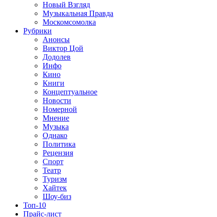
Новый Взгляд
Музыкальная Правда
Москомсомолка
Рубрики
Анонсы
Виктор Цой
Додолев
Инфо
Кино
Книги
Концептуальное
Новости
Номерной
Мнение
Музыка
Однако
Политика
Рецензия
Спорт
Театр
Туризм
Хайтек
Шоу-биз
Топ-10
Прайс-лист