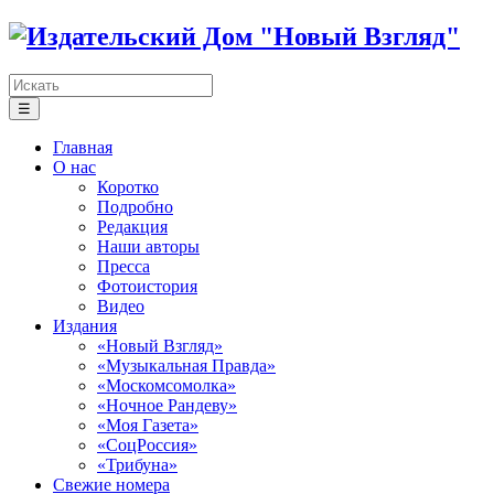
☰
Главная
О нас
Коротко
Подробно
Редакция
Наши авторы
Пресса
Фотоистория
Видео
Издания
«Новый Взгляд»
«Музыкальная Правда»
«Москомсомолка»
«Ночное Рандеву»
«Моя Газета»
«СоцРоссия»
«Трибуна»
Свежие номера