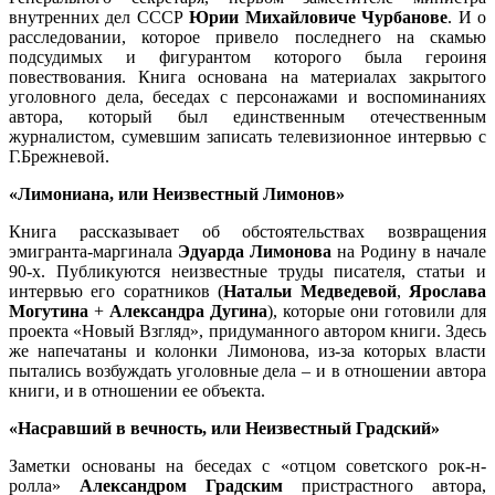
внутренних дел СССР
Юрии Михайловиче Чурбанове
. И о
расследовании, которое привело последнего на скамью
подсудимых и фигурантом которого была героиня
повествования. Книга основана на материалах закрытого
уголовного дела, беседах с персонажами и воспоминаниях
автора, который был единственным отечественным
журналистом, сумевшим записать телевизионное интервью с
Г.Брежневой.
«Лимониана, или Неизвестный Лимонов»
Книга рассказывает об обстоятельствах возвращения
эмигранта-маргинала
Эдуарда Лимонова
на Родину в начале
90-х. Публикуются неизвестные труды писателя, статьи и
интервью его соратников (
Натальи Медведевой
,
Ярослава
Могутина
+
Александра Дугина
), которые они готовили для
проекта «Новый Взгляд», придуманного автором книги. Здесь
же напечатаны и колонки Лимонова, из-за которых власти
пытались возбуждать уголовные дела – и в отношении автора
книги, и в отношении ее объекта.
«Насравший в вечность, или Неизвестный Градский»
Заметки основаны на беседах с «отцом советского рок-н-
ролла»
Александром Градским
пристрастного автора,