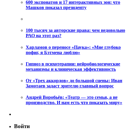
600 экспонатов и 17 интерактивных зон: что
Машков показал президенту
100 тысяч за авторские права: чем недовольно
РАО на этот раз?
Харламов о переносе «Паука»: «Мне глубоко
пофиг, я Бэтмена люблю»
Гипноз в психотерапии: нейробиологические
механизмы и клиническая эффективность
От «Трех аккордов» до большой сцены: Иван
Замотаев задаст зрителю главный вопрос
Андрей Воробьёв: «Театр — это семья, а не
производство. И нам есть что показать миру»
Войти