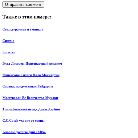
Также в этом номере:
Союз дурачков и умников
Синема
Коротко
Влад Листьев. Пристрастный реквием
Финансовые итоги Пола Маккартни
Страна, придуманная Гайдаром
Мастеровой Ее Величества Музыки
Триумфальный парад Дины Дурбин
C.C.Catch уходит со сцены
Альбом фотографий «ЕВА»