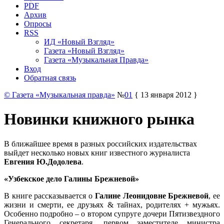
PDF
Архив
Опросы
RSS
ИД «Новый Взгляд»
Газета «Новый Взгляд»
Газета «Музыкальная Правда»
Вход
Обратная связь
© Газета «Музыкальная правда»
№
01
{ 13 января 2012 }
Новинки книжного рынка
В ближайшее время в разных российских издательствах
выйдет несколько новых книг известного журналиста
Евгения Ю.Додолева
.
«Узбекское дело Галины Брежневой»
В книге рассказывается о
Галине Леонидовне Брежневой
, ее
жизни и смерти, ее друзьях & тайнах, родителях + мужьях.
Особенно подробно – о втором супруге дочери Пятизвездного
Генерального секретаря, первом заместителе министра