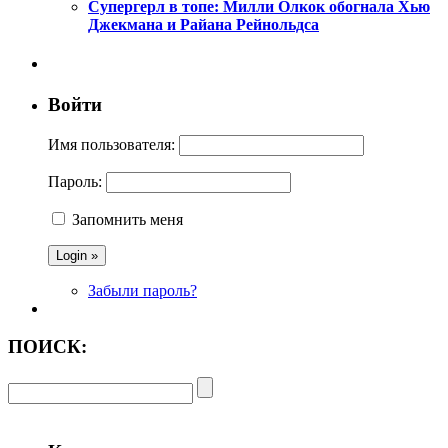
Супергерл в топе: Милли Олкок обогнала Хью
Джекмана и Райана Рейнольдса
Войти
Имя пользователя:
Пароль:
Запомнить меня
Забыли пароль?
ПОИСК: