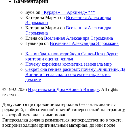
Комментарии
Буба on
«Курара» – «Архимед» ***
Катерина Марми on
Вселенная Александра
Эгромжана
Катерина Марми on
Вселенная Александра
Эгромжана
Елена on
Вселенная Александра Эгромжана
Гульнара on
Вселенная Александра Эгромжана
Как выбрать новостройку в Санкт-Петербурге:
критерии оценки жилья
Почему корейская косметика завоевала мир
Секрет сна гениев раскрыт: почему Эйнштейн, Да
Винчи и Тесла спали совсем не так, как вы
думаете
© 1992-2026
Издательский Дом «Новый Взгляд»
. All rights
reserved.
Допускается цитирование материалов без согласования с
редакцией, с обязательной прямой гиперссылкой на страницу,
с которой материал заимствован.
Гиперссылка должна размещаться непосредственно в тексте,
воспроизводящем оригинальный материал, до или после