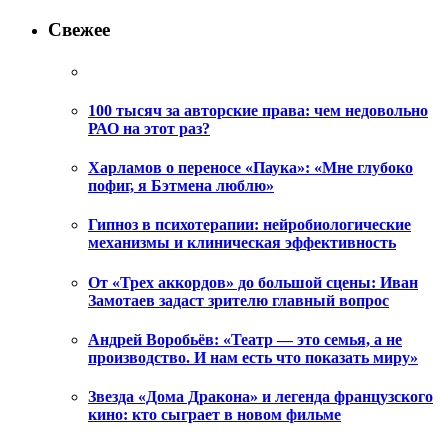
Свежее
100 тысяч за авторские права: чем недовольно
РАО на этот раз?
Харламов о переносе «Паука»: «Мне глубоко
пофиг, я Бэтмена люблю»
Гипноз в психотерапии: нейробиологические
механизмы и клиническая эффективность
От «Трех аккордов» до большой сцены: Иван
Замотаев задаст зрителю главный вопрос
Андрей Воробьёв: «Театр — это семья, а не
производство. И нам есть что показать миру»
Звезда «Дома Дракона» и легенда французского
кино: кто сыграет в новом фильме