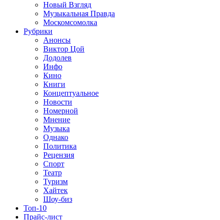
Новый Взгляд
Музыкальная Правда
Москомсомолка
Рубрики
Анонсы
Виктор Цой
Додолев
Инфо
Кино
Книги
Концептуальное
Новости
Номерной
Мнение
Музыка
Однако
Политика
Рецензия
Спорт
Театр
Туризм
Хайтек
Шоу-биз
Топ-10
Прайс-лист