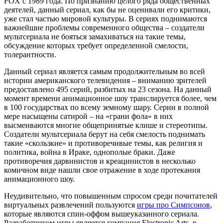
FOX с 1989 года. По признанию целого ряда общественных
деятелей, данный сериал, как бы не оценивали его критики,
уже стал частью мировой культуры. В сериях поднимаются
важнейшие проблемы современного общества – создатели
мультсериала не бояться замахиваться на такие темы,
обсуждение которых требует определенной смелости,
толерантности.
Данный сериал является самым продолжительным во всей
истории американского телевидения – вниманию зрителей
предоставлено 495 серий, разбитых на 23 сезона. На данный
момент времени анимационное шоу транслируется более, чем
в 100 государствах по всему земному шару. Серии в полной
мере насыщены сатирой – на «грани фола» в них
высмеиваются многие общепринятые клише и стереотипы.
Создатели мультсериала берут на себя смелость поднимать
такие «скользкие» и противоречивые темы, как религия и
политика, война в Ираке, однополые браки. Даже
противоречия дарвинистов и креацинистов в несколько
комичном виде нашли свое отражение в ходе протекания
анимационного шоу.
Неудивительно, что повышенным спросом среди почитателей
виртуальных развлечений пользуются
игры про Симпсонов
,
которые являются спин-оффом вышеуказанного сериала.
Разработчиком игры является компания Electronic Arts, в