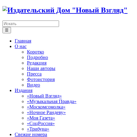
☰
Главная
О нас
Коротко
Подробно
Редакция
Наши авторы
Пресса
Фотоистория
Видео
Издания
«Новый Взгляд»
«Музыкальная Правда»
«Москомсомолка»
«Ночное Рандеву»
«Моя Газета»
«СоцРоссия»
«Трибуна»
Свежие номера