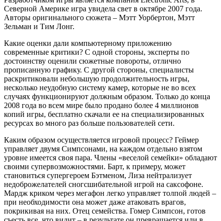
Северной Америке игра увидела свет в октябре 2007 года.
Авторы оригинального сюжета – Мэтт Уорбертон, Мэтт
Зельман и Тим Лонг.
Какие оценки дали компьютерному приложению
современные критики? С одной стороны, эксперты по
достоинству оценили сюжетные повороты, отлично
прописанную графику. С другой стороны, специалисты
раскритиковали небольшую продолжительность игры,
несколько неудобную систему камер, которые не во всех
случаях функционируют должным образом. Только до конца
2008 года во всем мире было продано более 4 миллионов
копий игры, бесплатно скачали ее на специализированных
ресурсах во много раз больше пользователей сети.
Каким образом осуществляется игровой процесс? Геймер
управляет двумя Симпсонами, на каждом отдельно взятом
уровне имеется своя пара. Члены «веселой семейки» обладают
своими супервозможностями. Барт, к примеру, может
становиться супергероем Бэтменом, Лиза нейтрализует
недоброжелателей сногсшибательной игрой на саксофоне.
Мардж криком через мегафон легко управляет толпой людей –
при необходимости она может даже атаковать врагов,
покрикивая на них. Отец семейства. Гомер Симпсон, готов
съесть все, что видит – в результате он превращается или в