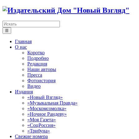
☰
Главная
О нас
Коротко
Подробно
Редакция
Наши авторы
Пресса
Фотоистория
Видео
Издания
«Новый Взгляд»
«Музыкальная Правда»
«Москомсомолка»
«Ночное Рандеву»
«Моя Газета»
«СоцРоссия»
«Трибуна»
Свежие номера