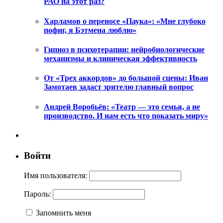
РАО на этот раз?
Харламов о переносе «Паука»: «Мне глубоко
пофиг, я Бэтмена люблю»
Гипноз в психотерапии: нейробиологические
механизмы и клиническая эффективность
От «Трех аккордов» до большой сцены: Иван
Замотаев задаст зрителю главный вопрос
Андрей Воробьёв: «Театр — это семья, а не
производство. И нам есть что показать миру»
Войти
Имя пользователя:
Пароль:
Запомнить меня