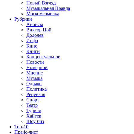
Новый Взгляд
Музыкальная Правда
Москомсомолка
Рубрики
Анонсы
Виктор Цой
Додолев
Инфо
Кино
Книги
Концептуальное
Новости
Номерной
Мнение
Музыка
Однако
Политика
Рецензия
Спорт
Театр
Туризм
Хайтек
Шоу-биз
Топ-10
Прайс-лист