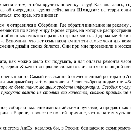
ли меня с тем, чтобы вручить повестку в суд! Как оказалось, 
сь об очередных «детях лейтенанта
Шмидта
»: на территори
ться, кто прав, кто виноват.
ом, я отправился в Сбербанк. Где обратил внимание на рекламу
именяются по всему миру (кроме стран, на которые распростра
ов и обменных пунктов в разных странах мира… Дорожные Чеки 
». Вспомнил, что лет семь назад купил эти самые чеки для ко
 сменил дизайн своих билетов. Они при мне прозвонили в московс
ата, как можно было бы подумать, а для оплаты ремонта часов
тся, сервис & качество вряд ли сильно отличаются от овощной и
се очень просто. Самый изысканный отечественный ресторатор
А
али имиджмейкеры + маркетологи. Человек-бренд подметил:
«К
мире не было таких мощных средств информации. Сегодня к услу
родукта важно не столько его качество, сколько правильное 
льное, собирают маленькими китайскими ручками, а продают как 
рии в Европе, а вовсе не по той причине, что цена там чуть л
 система AmEx, казалось бы, в России безнадежно скомпромети