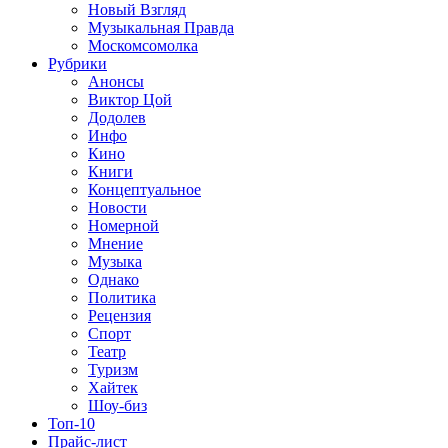
Новый Взгляд
Музыкальная Правда
Москомсомолка
Рубрики
Анонсы
Виктор Цой
Додолев
Инфо
Кино
Книги
Концептуальное
Новости
Номерной
Мнение
Музыка
Однако
Политика
Рецензия
Спорт
Театр
Туризм
Хайтек
Шоу-биз
Топ-10
Прайс-лист