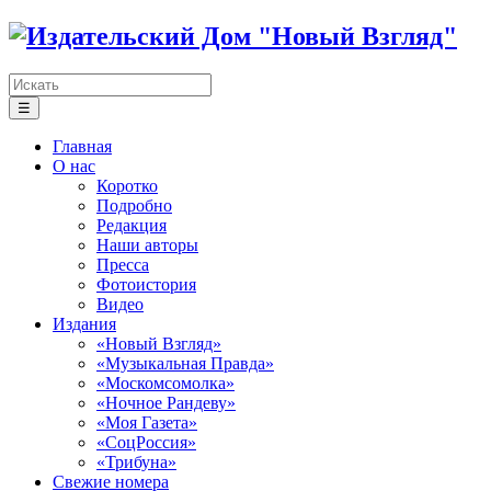
☰
Главная
О нас
Коротко
Подробно
Редакция
Наши авторы
Пресса
Фотоистория
Видео
Издания
«Новый Взгляд»
«Музыкальная Правда»
«Москомсомолка»
«Ночное Рандеву»
«Моя Газета»
«СоцРоссия»
«Трибуна»
Свежие номера