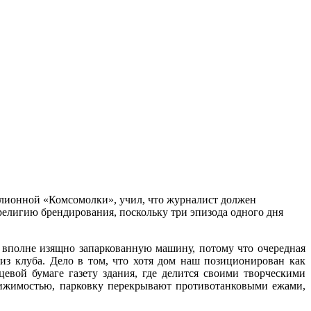
иллионной «Комсомолки», учил, что журналист должен
религию брендирования, поскольку три эпизода одного дня
не вполне изящно запаркованную машину, потому что очередная
из клуба. Дело в том, что хотя дом наш позиционирован как
евой бумаге газету здания, где делится своими творческими
вижимостью, парковку перекрывают противотанковыми ежами,