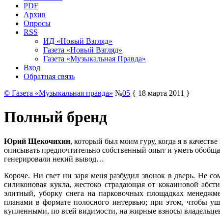
PDF
Архив
Опросы
RSS
ИД «Новый Взгляд»
Газета «Новый Взгляд»
Газета «Музыкальная Правда»
Вход
Обратная связь
© Газета «Музыкальная правда»
№
05
{ 18 марта 2011 }
Полный бренд
Юрий Щекочихин
, который был моим гуру, когда я в качес
описывать предпочтительно собственный опыт и уметь обобщат
генерировали некий вывод…
Короче. Ни свет ни заря меня разбудил звонок в дверь. Не с
силиконовая кукла, жестоко страдающая от кокаиновой абст
элитный, уборку снега на парковочных площадках менеджмен
планами в формате полосного интервью; при этом, чтобы у
купленными, по всей видимости, на жирные взносы владельце