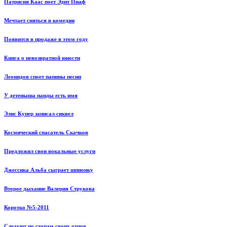
Патрисия Каас поет Эдит Пиаф
Мечтает сняться в комедии
Появится в продаже в этом году
Книга о невозвратной юности
Леонидов споет папины песни
У детеныша панды есть имя
Элис Купер записал сиквел
Космический спасатель Скачков
Предложил свои вокальные услуги
Джессика Альба сыграет шпионку
Второе дыхание Валерия Струкова
Коротко №5-2011
Следуют по стопам своих отцов