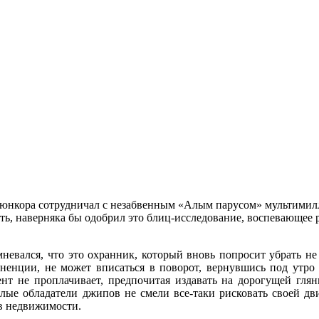
тве юнкора сотрудничал с незабвенным «Алым парусом» мультим
ь, наверняка бы одобрил это блиц-исследование, воспевающее 
омневался, что это охранник, который вновь попросит убрать 
иненции, не может вписаться в поворот, вернувшись под утро 
т не проплачивает, предпочитая издавать на дорогущей глянц
шлые обладатели джипов не смели все-таки рисковать своей д
в недвижимости.