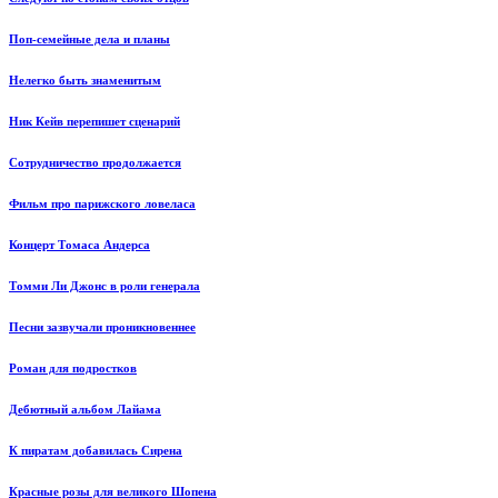
Поп-семейные дела и планы
Нелегко быть знаменитым
Ник Кейв перепишет сценарий
Сотрудничество продолжается
Фильм про парижского ловеласа
Концерт Томаса Андерса
Томми Ли Джонс в роли генерала
Песни зазвучали проникновеннее
Роман для подростков
Дебютный альбом Лайама
К пиратам добавилась Сирена
Красные розы для великого Шопена