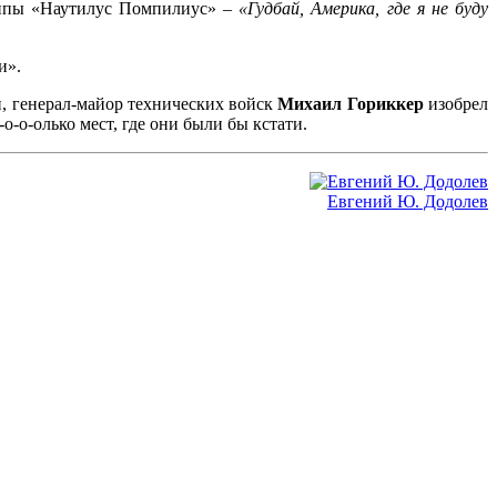
руппы «Наутилус Помпилиус» –
«Гудбай, Америка, где я не буду
и».
, генерал-майор технических войск
Михаил Гориккер
изобрел
-о-о-олько мест, где они были бы кстати.
Евгений Ю. Додолев