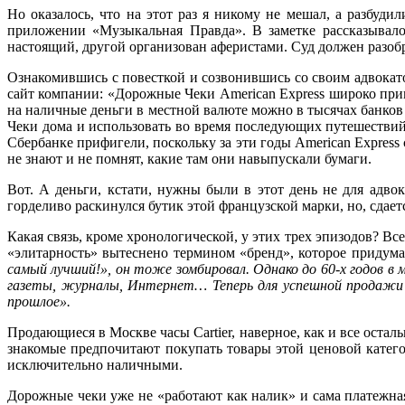
Но оказалось, что на этот раз я никому не мешал, а разбуди
приложении «Музыкальная Правда». В заметке рассказывало
настоящий, другой организован аферистами. Суд должен разобра
Ознакомившись с повесткой и созвонившись со своим адвокат
сайт компании: «Дорожные Чеки American Express широко пр
на наличные деньги в местной валюте можно в тысячах банк
Чеки дома и использовать во время последующих путешествий
Сбербанке прифигели, поскольку за эти годы American Express
не знают и не помнят, какие там они навыпускали бумаги.
Вот. А деньги, кстати, нужны были в этот день не для адвок
горделиво раскинулся бутик этой французской марки, но, сдае
Какая связь, кроме хронологической, у этих трех эпизодов? В
«элитарность» вытеснено термином «бренд», которое придум
самый лучший!», он тоже зомбировал. Однако до 60-х годов в 
газеты, журналы, Интернет… Теперь для успешной продажи п
прошлое».
Продающиеся в Москве часы Cartier, наверное, как и все оста
знакомые предпочитают покупать товары этой ценовой катего
исключительно наличными.
Дорожные чеки уже не «работают как налик» и сама платежная