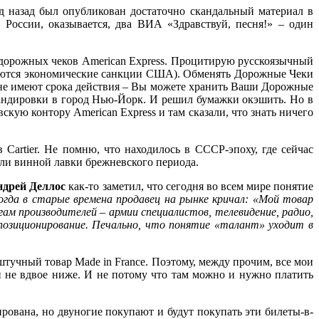
год назад был опубликован достаточно скандальный материал в
и России, оказывается, два ВИА «Здравствуй, песня!» – один
 дорожных чеков American Express. Процитирую русскоязычный
няются экономические санкции США). Обменять Дорожные Чеки
не имеют срока действия – Вы можете хранить Ваши Дорожные
мандировки в город Нью-Йорк. И решил бумажки окэшить. Но в
кую контору American Express и там сказали, что знать ничего
 Cartier. Не помню, что находилось в СССР-эпоху, где сейчас
/или винной лавки брежневского периода.
ндрей Деллос
как-то заметил, что сегодня во всем мире понятие
огда в старые времена продавец на рынке кричал: «Мой товар
гам производителей – армии специалистов, телевидение, радио,
позиционирование. Печально, что понятие «талант» уходит в
штучный товар Made in France. Поэтому, между прочим, все мои
и не вдвое ниже. И не потому что там можно и нужно платить
рована, но двуногие покупают и будут покупать эти билеты-в-