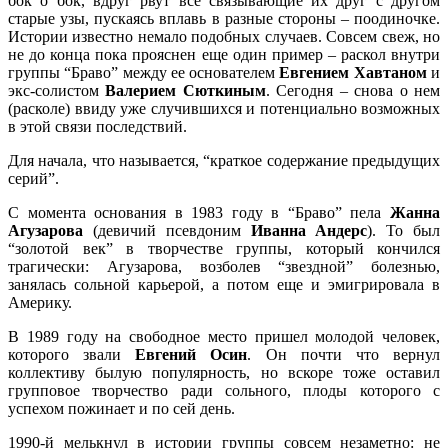
бок о бок, вдруг рвут все связывающие их друг с другом
старые узы, пускаясь вплавь в разные стороны – поодиночке.
Истории известно немало подобных случаев. Совсем свеж, но
не до конца пока прояснен еще один пример – раскол внутри
группы “Браво” между ее основателем
Евгением Хавтаном
и
экс-солистом
Валерием Сюткиным
. Сегодня – снова о нем
(расколе) ввиду уже случившихся и потенциально возможных
в этой связи последствий.
Для начала, что называется, “краткое содержание предыдущих
серий”.
С момента основания в 1983 году в “Браво” пела
Жанна
Агузарова
(девичий псевдоним
Иванна Андерс
). То был
“золотой век” в творчестве группы, который кончился
трагически: Агузарова, возболев “звездной” болезнью,
занялась сольной карьерой, а потом еще и эмигрировала в
Америку.
В 1989 году на свободное место пришел молодой человек,
которого звали
Евгений Осин
. Он почти что вернул
коллективу былую популярность, но вскоре тоже оставил
групповое творчество ради сольного, плоды которого с
успехом пожинает и по сей день.
1990-й мелькнул в истории группы совсем незаметно: не