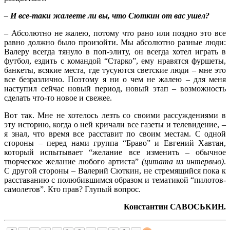
– И все-таки жалеете ли вы, что Сюткин от вас ушел?
– Абсолютно не жалею, потому что рано или поздно это все
равно должно было произойти. Мы абсолютно разные люди:
Валеру всегда тянуло в поп-элиту, он всегда хотел играть в
футбол, ездить с командой “Старко”, ему нравятся фуршеты,
банкеты, всякие места, где тусуются светские люди – мне это
все безразлично. Поэтому я ни о чем не жалею – для меня
наступил сейчас новый период, новый этап – возможность
сделать что-то новое и свежее.
Вот так. Мне не хотелось лезть со своими рассуждениями в
эту историю, когда о ней кричали все газеты и телевидение, –
я знал, что время все расставит по своим местам. С одной
стороны – перед нами группа “Браво” и Евгений Хавтан,
который испытывает “желание все изменить – обычное
творческое желание любого артиста”
(цитата из интервью)
.
С другой стороны – Валерий Сюткин, не стремящийся пока к
расставанию с полюбившимся образом и тематикой “пилотов-
самолетов”. Кто прав? Глупый вопрос.
Константин САВОСЬКИН.