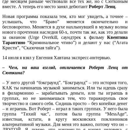
где месяцем раньше чествовали все тех же, но с Сюткиным
вместе. А теперь его место занял дебютант
Роберт Ленц
.
Новая программа показала тем, кто мог увидеть, а точнее –
услышать, что “Браво” меняется окончательно и
бесповоротно. Меняется в духе нахлынувшей в музыку волны
нового прочтения наследия 60-х, почти так же, как это делали
за океаном (Urge Overkill, саундтрек к фильму
Квентина
Тарантино
“Криминальное чтиво”) и делают у нас (“Агата
Кристи”, “Сказочная тайга”).
14 июля я взял у Евгения Хавтана экспресс-интервью.
– Чем, на ваш взгляд, отличается Роберт Ленц от
Сюткина?
– У него другой “бэкграунд”. “Бэкграунд” – это история того,
КАК ты начинаешь музыкой заниматься. Или ты идешь сразу
в филармонию – зарабатывать деньги, или ты играешь в
группах, но не занимаешься тем, что тиражируешь свое
творчество и самого себя. Сидишь просто – без копейки денег
– и играешь. Вот Роберт – играл в таких группах. У него была
группа “Тихий час”, потом была группа “MessAge”,
известная, кстати, в кругу московских поклонников
альтернативной музыки. Для меня это важно, потому что он –
ДРУГОЙ. Я думаю, что наконец-то я нашел человека, с