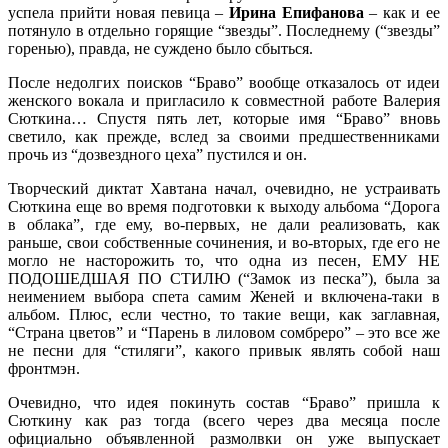
успела прийти новая певица –
Ирина Епифанова
– как и ее
потянуло в отдельно горящие “звезды”. Последнему (“звезды”
горенью), правда, не суждено было сбыться.
После недолгих поисков “Браво” вообще отказалось от идеи
женского вокала и пригласило к совместной работе Валерия
Сюткина… Спустя пять лет, которые имя “Браво” вновь
светило, как прежде, вслед за своими предшественниками
прочь из “дозвездного цеха” пустился и он.
Творческий диктат Хавтана начал, очевидно, не устраивать
Сюткина еще во время подготовки к выходу альбома “Дорога
в облака”, где ему, во-первых, не дали реализовать, как
раньше, свои собственные сочинения, и во-вторых, где его не
могло не насторожить то, что одна из песен, ЕМУ НЕ
ПОДОШЕДШАЯ ПО СТИЛЮ (“Замок из песка”), была за
неимением выбора спета самим Женей и включена-таки в
альбом. Плюс, если честно, то такие вещи, как заглавная,
“Страна цветов” и “Парень в лиловом сомбреро” – это все же
не песни для “стиляги”, какого привык являть собой наш
фронтмэн.
Очевидно, что идея покинуть состав “Браво” пришла к
Сюткину как раз тогда (всего через два месяца после
официально объявленной размолвки он уже выпускает