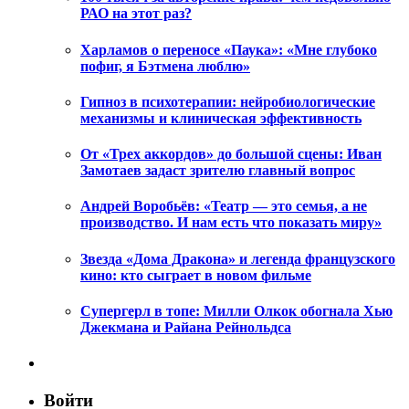
РАО на этот раз?
Харламов о переносе «Паука»: «Мне глубоко
пофиг, я Бэтмена люблю»
Гипноз в психотерапии: нейробиологические
механизмы и клиническая эффективность
От «Трех аккордов» до большой сцены: Иван
Замотаев задаст зрителю главный вопрос
Андрей Воробьёв: «Театр — это семья, а не
производство. И нам есть что показать миру»
Звезда «Дома Дракона» и легенда французского
кино: кто сыграет в новом фильме
Супергерл в топе: Милли Олкок обогнала Хью
Джекмана и Райана Рейнольдса
Войти