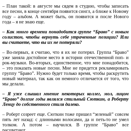
– План такой: в августе мы сядем в студию, чтобы записать
все песни, в конце сентября появится сингл, а ближе к Новому
году – альбом. А может быть, он появится и после Нового
года – я не знаю еще.
– Как много времени понадобится группе “Браво” с новым
солистом, чтобы вернуть себе утраченные позиции? Или
вы считаете, что вы их не потеряли?
– Во-первых, я считаю, что я их не потерял. Группа “Браво”
уже заняла достойное место в истории отечественной поп- и
рок-музыки. Во-вторых, единственное, что мне понадобится,
– это показать новые песни. Мне не придется рекламировать
группу “Браво”. Нужно будет только время, чтобы раскрутить
новый материал, так как он немного отличается от того, что
мы делали.
– Я уже слышал мнение некоторых коллег, мол, лицом
“Браво” долгие годы являлся стильный Сюткин, а Роберту
Ленцу до собственного стиля далеко.
– Роберт созреет еще. Сюткин тоже пришел “зеленый” совсем
пять лет назад: с длинными волосами, да и петь-то не умел
толком. А потом – научился. В группе “Браво” все
расцветают.