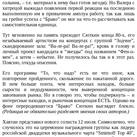
сольник, – т.е. материал к нему был готов загодя). Но Валера с
хитрецой выжидал появления первой реакции на последнюю
выполненную им в привычном амплуа работу, так как лишь
на гребне успеха с “Браво” он мог на что-то рассчитывать как
самостоятельная единица.
Тут мгновенно на память приходит Сюткин конца 80-х, его
незабываемый артистизм на концертах с группой “Зодчие”,
скандирование зала: “Ва-ле-ра! Ва-ле-ра!”, кровь в голову и
личный проект кандидата в “звезды” под названием “Фен-о-
мен”, а затем – небытие. Не получилось бы так и в этот раз.
Поясню, откуда опасения.
Его программа “То, что надо” есть не что иное, как
повторение пройденного, скольжение по накатанной дороге.
В нем больше понта, чем интересных находок, больше
сырости и недодуманности, чем выверенной концепции
завоевания рынка. Но я говорю это, чтобы подчеркнуть – и
интересные находки, и рыночная концепция ЕСТЬ. Однако на
фоне переродившегося “Браво” Сюткин выглядит блекло.
(Редакция не обязательно разделяет мнения своих авторов.)
Хавтан представил нового солиста 12 июля. Символично, что
случилось это на церемонии награждения группы как лидера
российской двадцатки музыкального чарта “Smirnoff Top 40″,