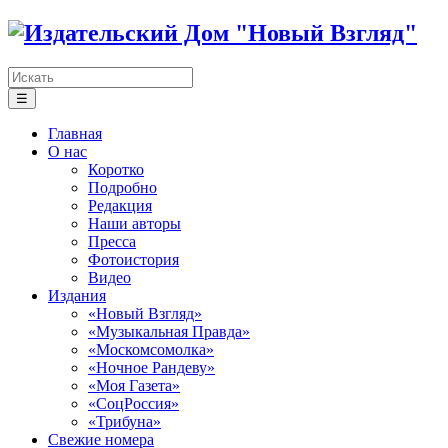
☰
Главная
О нас
Коротко
Подробно
Редакция
Наши авторы
Пресса
Фотоистория
Видео
Издания
«Новый Взгляд»
«Музыкальная Правда»
«Москомсомолка»
«Ночное Рандеву»
«Моя Газета»
«СоцРоссия»
«Трибуна»
Свежие номера