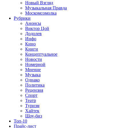
Новый Взгляд
Музыкальная Правда
Москомсомолка
Рубрики
Анонсы
Виктор Цой
Додолев
Инфо
Кино
Книги
Концептуальное
Новости
Номерной
Мнение
Музыка
Однако
Политика
Рецензия
Спорт
Театр
Туризм
Хайтек
Шоу-биз
Топ-10
Прайс-лист