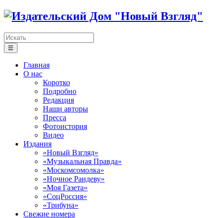
☰
Главная
О нас
Коротко
Подробно
Редакция
Наши авторы
Пресса
Фотоистория
Видео
Издания
«Новый Взгляд»
«Музыкальная Правда»
«Москомсомолка»
«Ночное Рандеву»
«Моя Газета»
«СоцРоссия»
«Трибуна»
Свежие номера