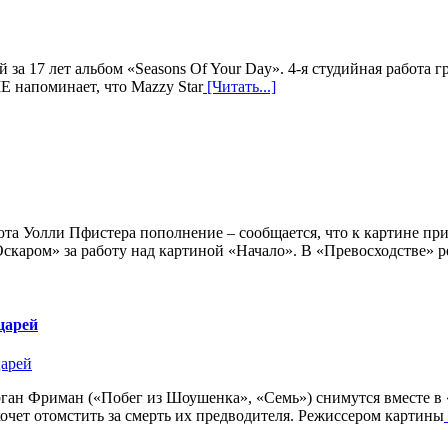
 за 17 лет альбом «Seasons Of Your Day». 4-я студийная работа 
E напоминает, что Mazzy Star
[Читать...]
бюта Уолли Пфистера пополнение – сообщается, что к картине 
каром» за работу над картиной «Начало». В «Превосходстве» р
царей
орган Фриман («Побег из Шоушенка», «Семь») снимутся вместе 
очет отомстить за смерть их предводителя. Режиссером картины