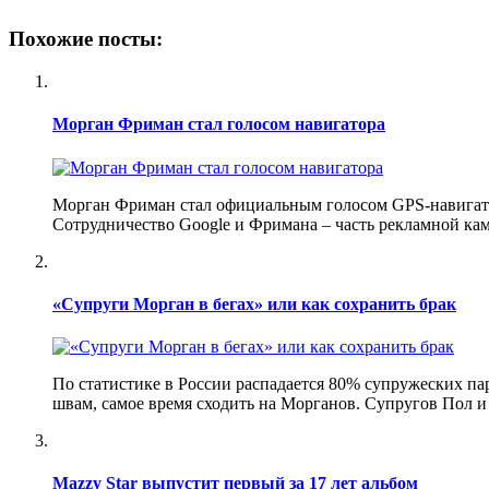
Похожие посты:
Морган Фриман стал голосом навигатора
Морган Фриман стал официальным голосом GPS-навигатор
Сотрудничество Google и Фримана – часть рекламной ка
«Супруги Морган в бегах» или как сохранить брак
По статистике в России распадается 80% супружеских пар
швам, самое время сходить на Морганов. Супругов Пол 
Mazzy Star выпустит первый за 17 лет альбом