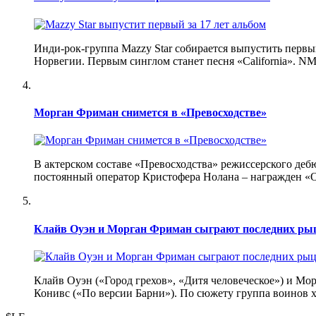
Инди-рок-группа Mazzy Star собирается выпустить первый
Норвегии. Первым синглом станет песня «California». NM
Морган Фриман снимется в «Превосходстве»
В актерском составе «Превосходства» режиссерского де
постоянный оператор Кристофера Нолана – награжден «Ос
Клайв Оуэн и Морган Фриман сыграют последних ры
Клайв Оуэн («Город грехов», «Дитя человеческое») и М
Конивс («По версии Барни»). По сюжету группа воинов х