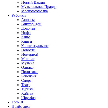
Новый Взгляд
Музыкальная Правда
Москомсомолка
Рубрики
Анонсы
Виктор Цой
Додолев
Инфо
Кино
Книги
Концептуальное
Новости
Номерной
Мнение
Музыка
Однако
Политика
Рецензия
Спорт
Театр
Туризм
Хайтек
Шоу-биз
Топ-10
Прайс-лист