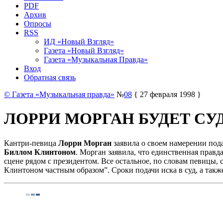
PDF
Архив
Опросы
RSS
ИД «Новый Взгляд»
Газета «Новый Взгляд»
Газета «Музыкальная Правда»
Вход
Обратная связь
© Газета «Музыкальная правда»
№
08
{ 27 февраля 1998 }
ЛОРРИ МОРГАН БУДЕТ СУ
Кантри-певица
Лорри Морган
заявила о своем намерении пода
Биллом Клинтоном
. Морган заявила, что единственная правд
сцене рядом с президентом. Все остальное, по словам певицы,
Клинтоном частным образом”. Сроки подачи иска в суд, а так