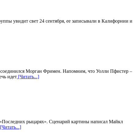
группы увидит свет 24 сентября, ее записывали в Калифорнии и
присоединился Морган Фримен. Напомним, что Уолли Пфистер –
ечь идет
[Читать...]
в «Последних рыцарях». Сценарий картины написал Майкл
[Читать...]