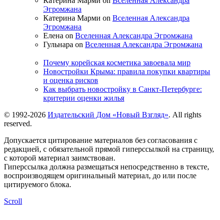
Катерина Марми on
Вселенная Александра
Эгромжана
Катерина Марми on
Вселенная Александра
Эгромжана
Елена on
Вселенная Александра Эгромжана
Гульнара on
Вселенная Александра Эгромжана
Почему корейская косметика завоевала мир
Новостройки Крыма: правила покупки квартиры
и оценка рисков
Как выбрать новостройку в Санкт-Петербурге:
критерии оценки жилья
© 1992-2026
Издательский Дом «Новый Взгляд»
. All rights
reserved.
Допускается цитирование материалов без согласования с
редакцией, с обязательной прямой гиперссылкой на страницу,
с которой материал заимствован.
Гиперссылка должна размещаться непосредственно в тексте,
воспроизводящем оригинальный материал, до или после
цитируемого блока.
Scroll