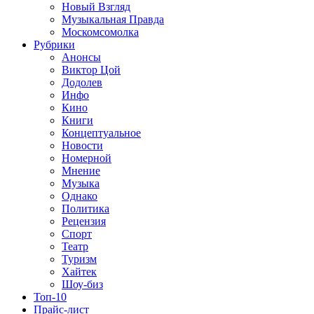
Новый Взгляд
Музыкальная Правда
Москомсомолка
Рубрики
Анонсы
Виктор Цой
Додолев
Инфо
Кино
Книги
Концептуальное
Новости
Номерной
Мнение
Музыка
Однако
Политика
Рецензия
Спорт
Театр
Туризм
Хайтек
Шоу-биз
Топ-10
Прайс-лист