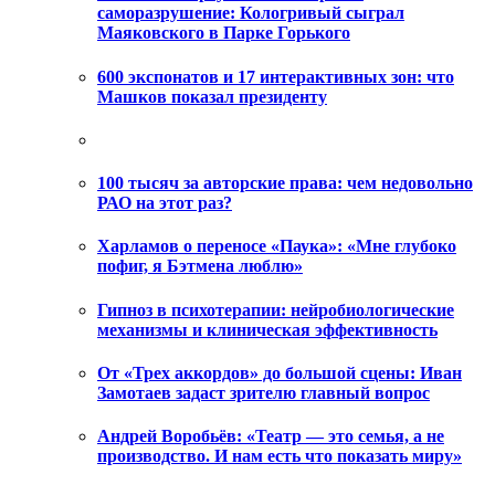
саморазрушение: Кологривый сыграл
Маяковского в Парке Горького
600 экспонатов и 17 интерактивных зон: что
Машков показал президенту
100 тысяч за авторские права: чем недовольно
РАО на этот раз?
Харламов о переносе «Паука»: «Мне глубоко
пофиг, я Бэтмена люблю»
Гипноз в психотерапии: нейробиологические
механизмы и клиническая эффективность
От «Трех аккордов» до большой сцены: Иван
Замотаев задаст зрителю главный вопрос
Андрей Воробьёв: «Театр — это семья, а не
производство. И нам есть что показать миру»