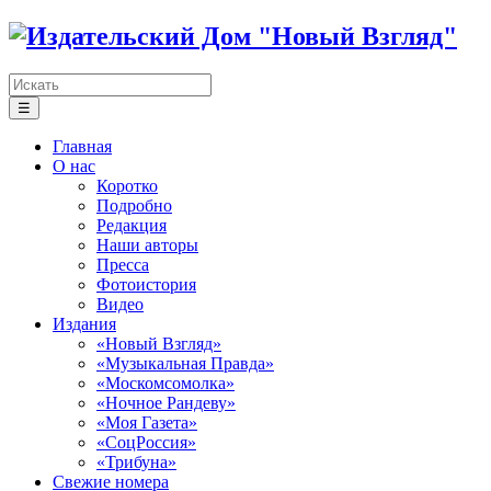
☰
Главная
О нас
Коротко
Подробно
Редакция
Наши авторы
Пресса
Фотоистория
Видео
Издания
«Новый Взгляд»
«Музыкальная Правда»
«Москомсомолка»
«Ночное Рандеву»
«Моя Газета»
«СоцРоссия»
«Трибуна»
Свежие номера