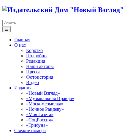
☰
Главная
О нас
Коротко
Подробно
Редакция
Наши авторы
Пресса
Фотоистория
Видео
Издания
«Новый Взгляд»
«Музыкальная Правда»
«Москомсомолка»
«Ночное Рандеву»
«Моя Газета»
«СоцРоссия»
«Трибуна»
Свежие номера