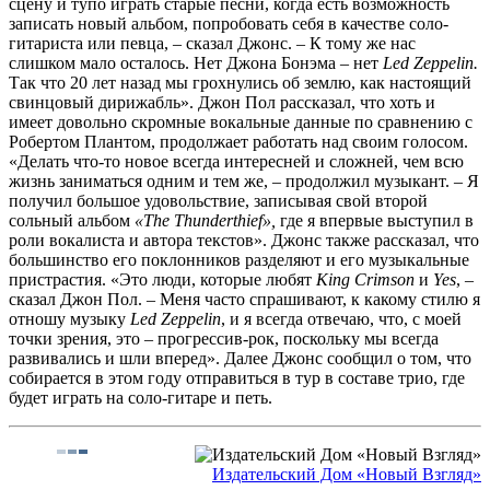
сцену и тупо играть старые песни, когда есть возможность
записать новый альбом, попробовать себя в качестве соло-
гитариста или певца, – сказал Джонс. – К тому же нас
слишком мало осталось. Нет Джона Бонэма – нет
Led Zeppelin.
Так что 20 лет назад мы грохнулись об землю, как настоящий
свинцовый дирижабль». Джон Пол рассказал, что хоть и
имеет довольно скромные вокальные данные по сравнению с
Робертом Плантом, продолжает работать над своим голосом.
«Делать что-то новое всегда интересней и сложней, чем всю
жизнь заниматься одним и тем же, – продолжил музыкант. – Я
получил большое удовольствие, записывая свой второй
сольный альбом
«The Thunderthief»,
где я впервые выступил в
роли вокалиста и автора текстов». Джонс также рассказал, что
большинство его поклонников разделяют и его музыкальные
пристрастия. «Это люди, которые любят
King Crimson
и
Yes
, –
сказал Джон Пол. – Меня часто спрашивают, к какому стилю я
отношу музыку
Led Zeppelin
, и я всегда отвечаю, что, с моей
точки зрения, это – прогрессив-рок, поскольку мы всегда
развивались и шли вперед». Далее Джонс сообщил о том, что
собирается в этом году отправиться в тур в составе трио, где
будет играть на соло-гитаре и петь.
Издательский Дом «Новый Взгляд»