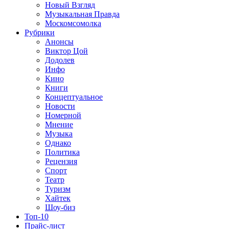
Новый Взгляд
Музыкальная Правда
Москомсомолка
Рубрики
Анонсы
Виктор Цой
Додолев
Инфо
Кино
Книги
Концептуальное
Новости
Номерной
Мнение
Музыка
Однако
Политика
Рецензия
Спорт
Театр
Туризм
Хайтек
Шоу-биз
Топ-10
Прайс-лист