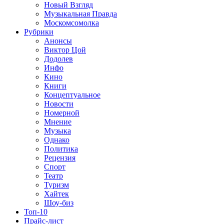
Новый Взгляд
Музыкальная Правда
Москомсомолка
Рубрики
Анонсы
Виктор Цой
Додолев
Инфо
Кино
Книги
Концептуальное
Новости
Номерной
Мнение
Музыка
Однако
Политика
Рецензия
Спорт
Театр
Туризм
Хайтек
Шоу-биз
Топ-10
Прайс-лист