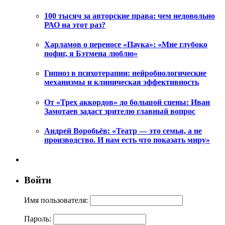
100 тысяч за авторские права: чем недовольно
РАО на этот раз?
Харламов о переносе «Паука»: «Мне глубоко
пофиг, я Бэтмена люблю»
Гипноз в психотерапии: нейробиологические
механизмы и клиническая эффективность
От «Трех аккордов» до большой сцены: Иван
Замотаев задаст зрителю главный вопрос
Андрей Воробьёв: «Театр — это семья, а не
производство. И нам есть что показать миру»
Войти
Имя пользователя:
Пароль: