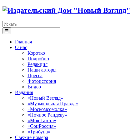
☰
Главная
О нас
Коротко
Подробно
Редакция
Наши авторы
Пресса
Фотоистория
Видео
Издания
«Новый Взгляд»
«Музыкальная Правда»
«Москомсомолка»
«Ночное Рандеву»
«Моя Газета»
«СоцРоссия»
«Трибуна»
Свежие номера