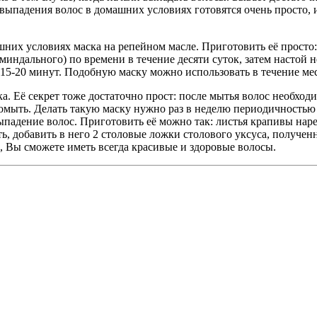
падения волос в домашних условиях готовятся очень просто, и 
их условиях маска на репейном масле. Приготовить её просто: 
миндального) по времени в течение десяти суток, затем настой 
 15-20 минут. Подобную маску можно использовать в течение ме
. Её секрет тоже достаточно прост: после мытья волос необходи
ромыть. Делать такую маску нужно раз в неделю периодичностью 
падение волос. Приготовить её можно так: листья крапивы наре
ть, добавить в него 2 столовые ложки столового уксуса, получе
, Вы сможете иметь всегда красивые и здоровые волосы.