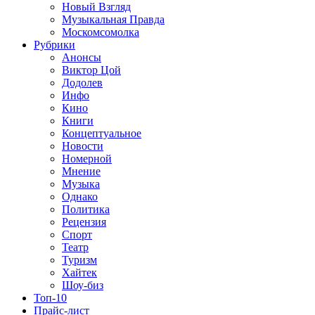
Новый Взгляд
Музыкальная Правда
Москомсомолка
Рубрики
Анонсы
Виктор Цой
Додолев
Инфо
Кино
Книги
Концептуальное
Новости
Номерной
Мнение
Музыка
Однако
Политика
Рецензия
Спорт
Театр
Туризм
Хайтек
Шоу-биз
Топ-10
Прайс-лист