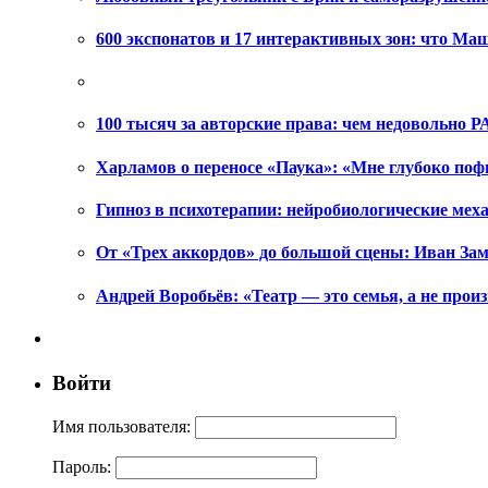
600 экспонатов и 17 интерактивных зон: что Ма
100 тысяч за авторские права: чем недовольно РА
Харламов о переносе «Паука»: «Мне глубоко поф
Гипноз в психотерапии: нейробиологические ме
От «Трех аккордов» до большой сцены: Иван Зам
Андрей Воробьёв: «Театр — это семья, а не произ
Войти
Имя пользователя:
Пароль: