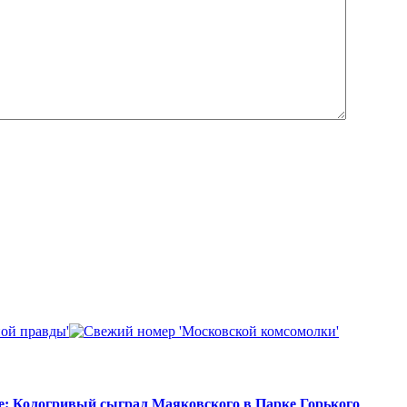
е: Кологривый сыграл Маяковского в Парке Горького