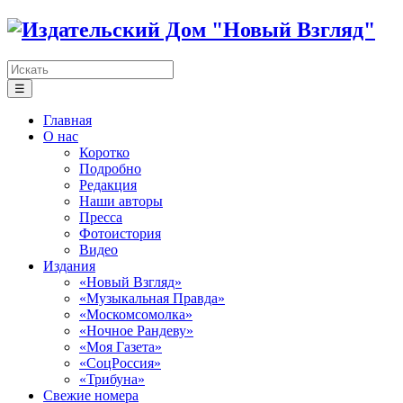
☰
Главная
О нас
Коротко
Подробно
Редакция
Наши авторы
Пресса
Фотоистория
Видео
Издания
«Новый Взгляд»
«Музыкальная Правда»
«Москомсомолка»
«Ночное Рандеву»
«Моя Газета»
«СоцРоссия»
«Трибуна»
Свежие номера