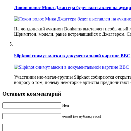
Локон волос Мика Джаггера будет выставлен на аукци
На лондонский аукцион Bonhams выставлен необычный л
Шримптон, модели, ранее встречавшейся с Джаггером. Со
Slipknot снимут маски в документальной картине BBC
Участники ню-метал-группы Slipknot собираются открыть
вопросу о том, почему некоторые артисты предпочитают 
Оставьте комментарий
Имя
e-mail (не публикуется)