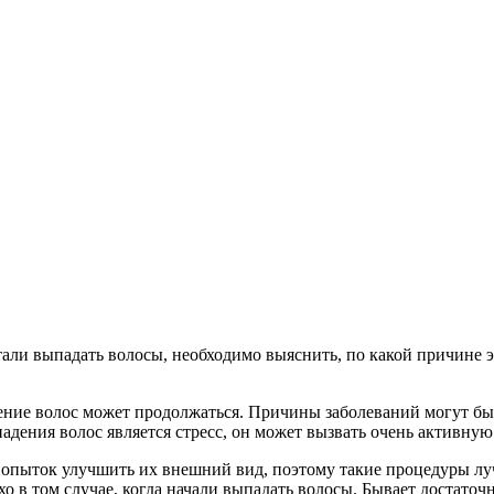
стали выпадать волосы, необходимо выяснить, по какой причине
дение волос может продолжаться. Причины заболеваний могут бы
адения волос является стресс, он может вызвать очень активную
 попыток улучшить их внешний вид, поэтому такие процедуры л
охо в том случае, когда начали выпадать волосы. Бывает достат