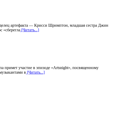
аделец артефакта — Крисси Шримптон, младшая сестра Джин
с «сберегла
[Читать...]
а примет участие в эпизоде «Artsnight», посвященному
 музыкантами в
[Читать...]